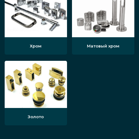
Хром
Матовый хром
Золото