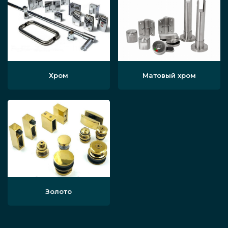
Хром
Матовый хром
Золото