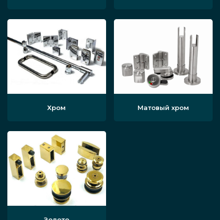
Хром
Матовый хром
Золото