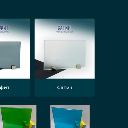
афит
Сатин