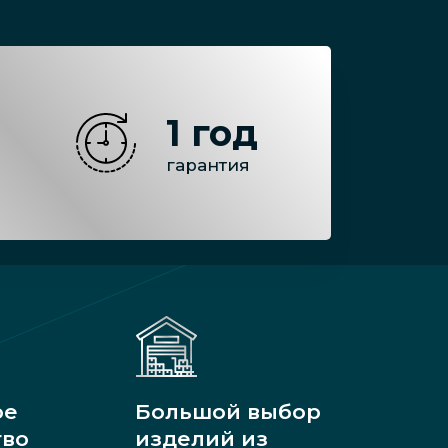
1 год
гарантия
ое
Большой выбор
тво
изделий из