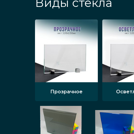
Виды стекла
Прозрачное
Освет