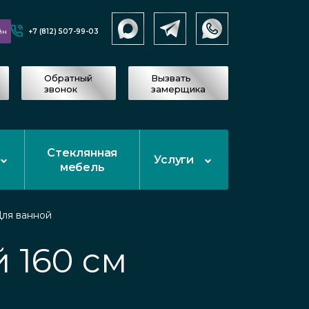
+7 (812) 507-99-03
йн
Обратный
Вызвать
звонок
замерщика
Стеклянная
Услуги
мебель
ля ванной
 160 см