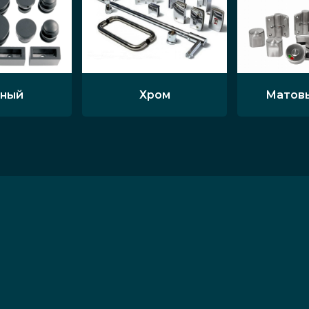
ный
Хром
Матов