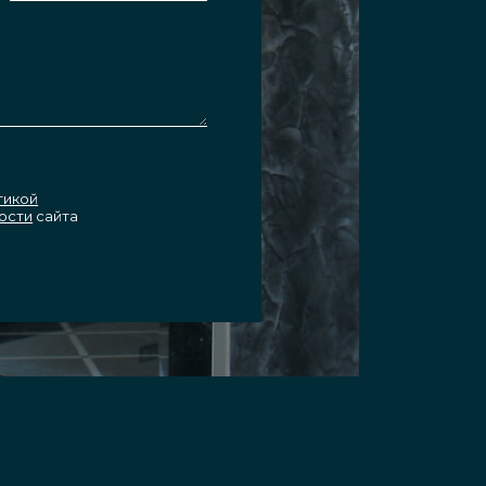
тикой
ости
сайта