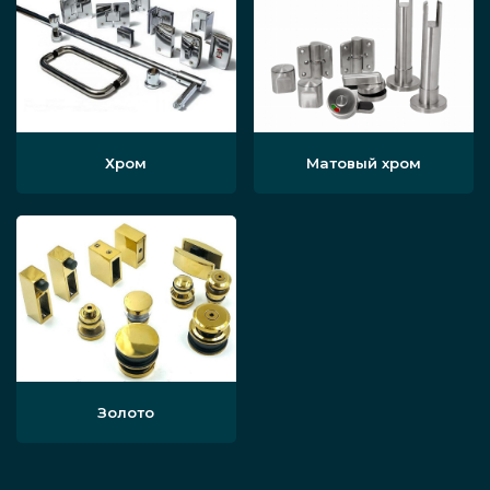
Хром
Матовый хром
Золото