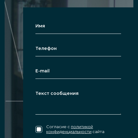
влажности, этот материал идеален для
ванны.
Ограждения могут опционально
снабжаться дополнительными
дверками для удобства использования.
Чтобы заказать расчет стеклянной
конструкции и купить по индивидуальной
цене компактное ограждение из
закаленного стекла для небольшой ванной
комнаты, покупателю стоит обратиться в
нашу компанию.
Согласие с
политикой
конфиденциальности
сайта