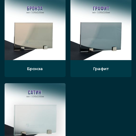
тонирование (например, частый
вариант такого покрытия полотна для
ванны — под бронзу). Можно нанести
на поверхность ограждения
пескоструйный рисунок, стильную
фотопечать на поверхности стекла,
акриловое покрытие и другие виды
Бронза
Графит
оформления, которые будут сочетаться
с ванной.
По размеру. Высота, ширина и
толщина стеклянных элементов
изделия могут являться разными.
Также часто варьируется форма
ограждения, хотя прямоугольные