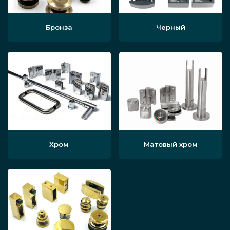
открывания, опционально защёлка в
ванной, чтобы закрывать её изнутри, и
Бронза
Черный
другие простые и сложные
практичные детали фурнитуры на
усмотрение заказчика. После этого
инсталляция изделия из стекла
завершена, можно демонстрировать
клиенту итог работ.
Хром
Матовый хром
Как мы работаем
Заказчик, желающий купить
ограждения, кабину или штору для
защиты своего душа или ванной (а