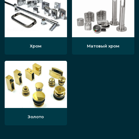
Хром
Матовый хром
Золото