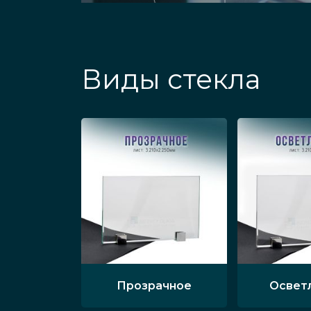
Виды стекла
Прозрачное
Освет