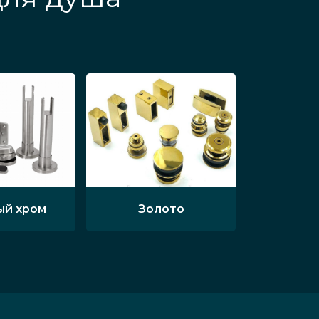
ый хром
Золото