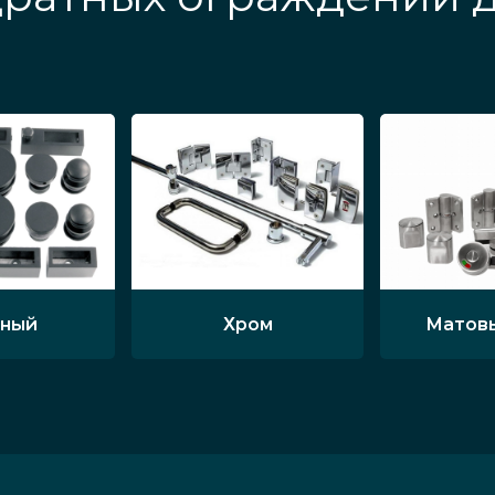
ный
Хром
Матов