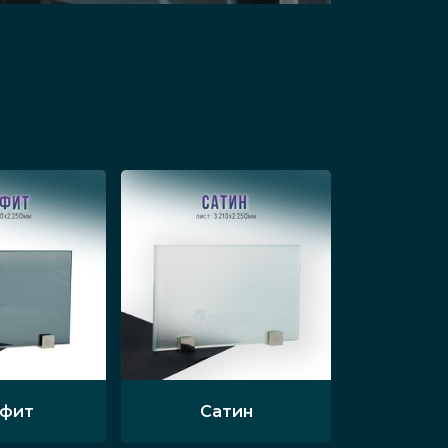
афит
Сатин