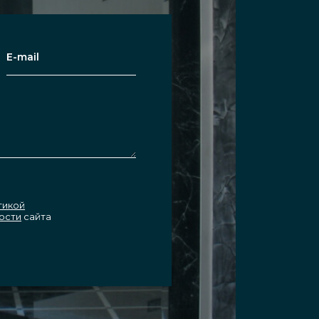
тикой
ости
сайта