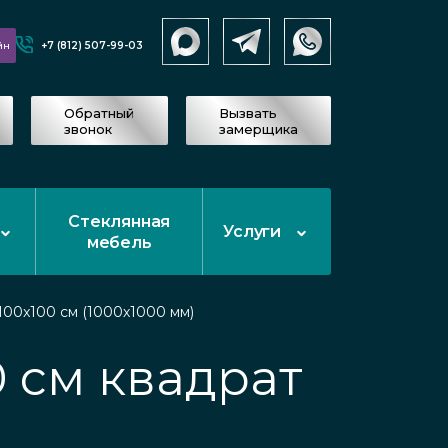
+7 (812) 507-99-03
йн
Обратный
Вызвать
звонок
замерщика
Стеклянная
Услуги
мебель
100x100 см (1000х1000 мм)
 см квадрат