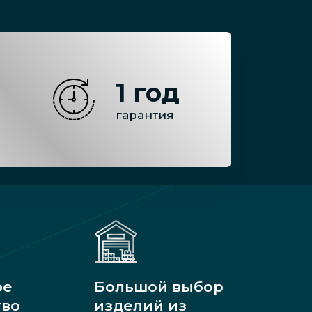
1 год
гарантия
ое
Большой выбор
тво
изделий из