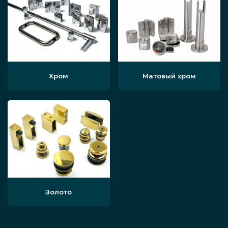
Хром
Матовый хром
Золото