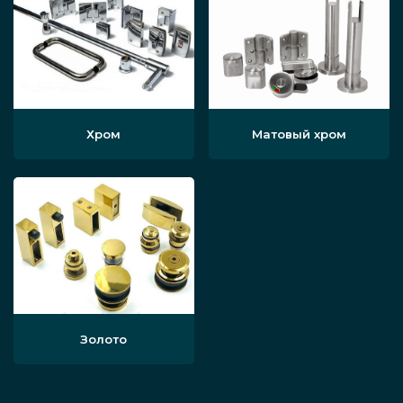
Хром
Матовый хром
Золото