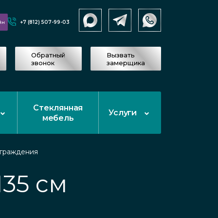
+7 (812) 507-99-03
йн
Обратный
Вызвать
звонок
замерщика
Стеклянная
Услуги
мебель
граждения
35 см