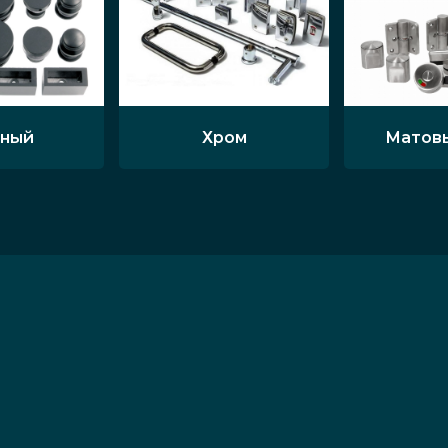
ный
Хром
Матов