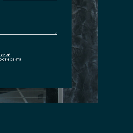
тикой
ости
сайта