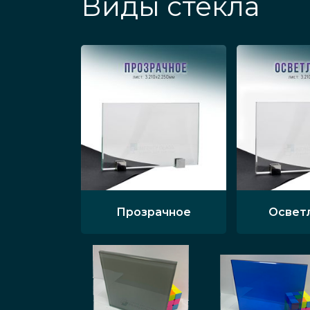
Виды стекла
Прозрачное
Освет