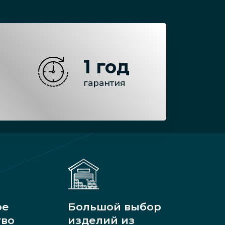
1 год
гарантия
ое
Большой выбор
тво
изделий из