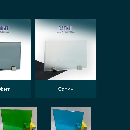
афит
Сатин