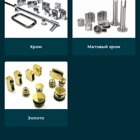
Хром
Матовый хром
Золото