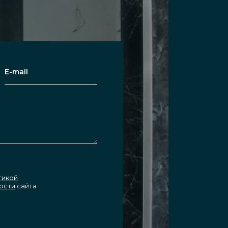
тикой
ости
сайта