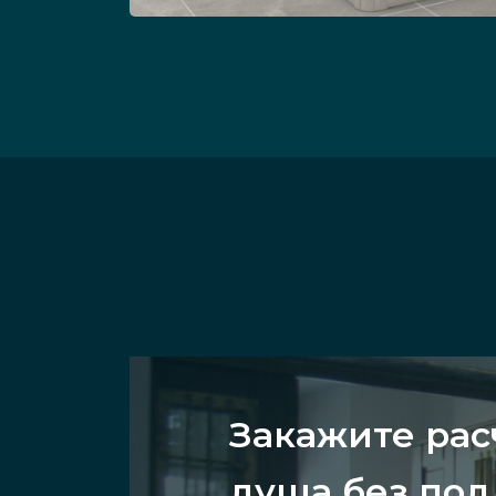
Закажите рас
душа без под