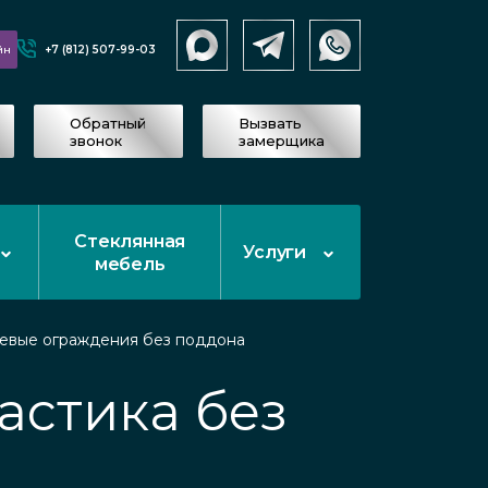
+7 (812) 507-99-03
йн
Обратный
Вызвать
звонок
замерщика
Стеклянная
Услуги
мебель
евые ограждения без поддона
астика без