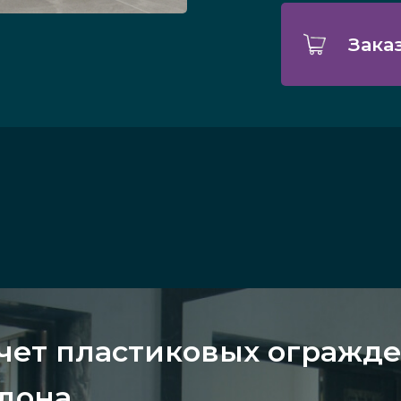
Зака
чет пластиковых огражд
дона