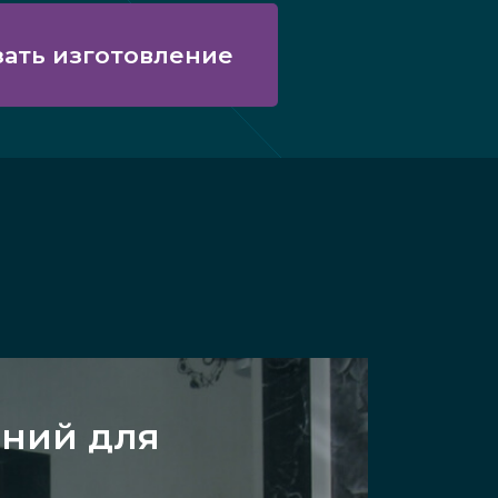
зать изготовление
ений для