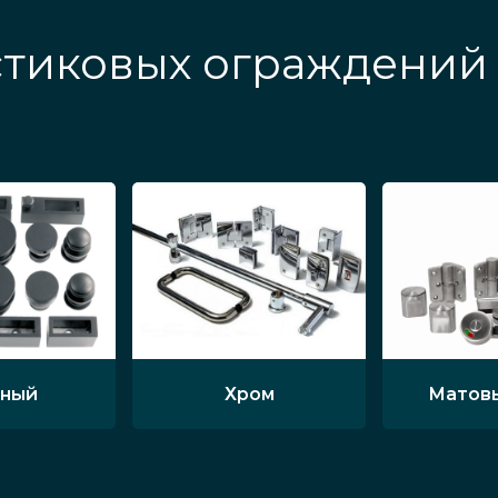
тиковых ограждений 
ный
Хром
Матов