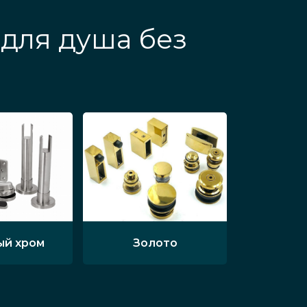
для душа без
ый хром
Золото