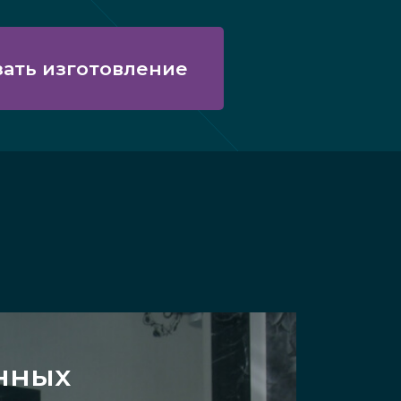
зать изготовление
янных