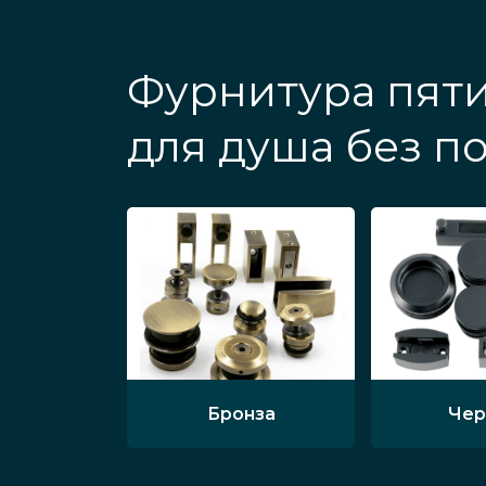
Фурнитура пят
для душа без п
Бронза
Чер