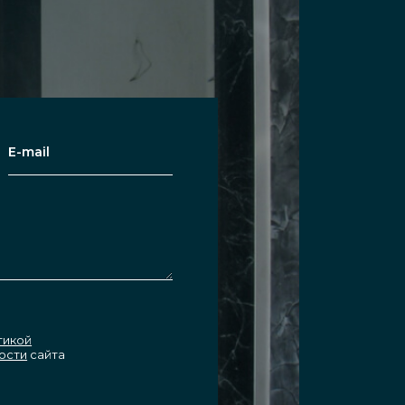
тикой
ости
сайта