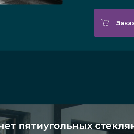
Зака
чет пятиугольных стекл