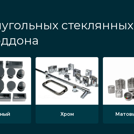
иугольных стеклянны
оддона
ный
Хром
Матов