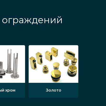
х ограждений
ый хром
Золото