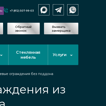
+7 (812) 507-99-03
йн
Обратный
Вызвать
звонок
замерщика
Стеклянная
Услуги
мебель
евые ограждения без поддона
аждения из
а