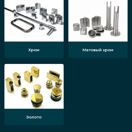
Хром
Матовый хром
Золото