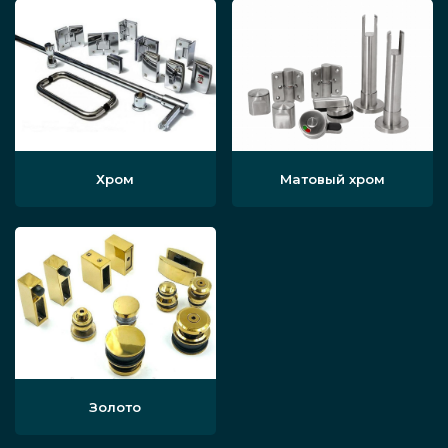
Хром
Матовый хром
Золото