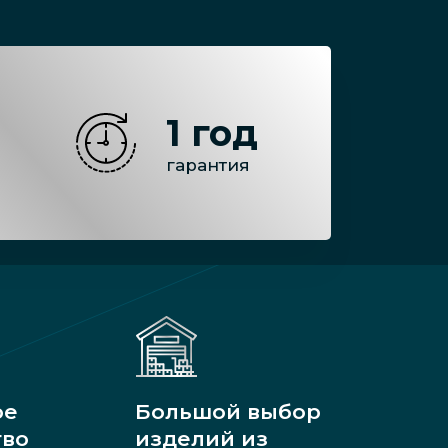
1 год
гарантия
ое
Большой выбор
тво
изделий из