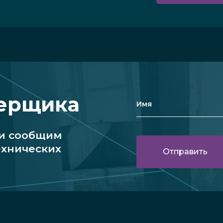
мерщика
 и сообщим
ехнических