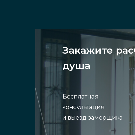
Закажите рас
душа
Бесплатная
консультация
и выезд замерщика