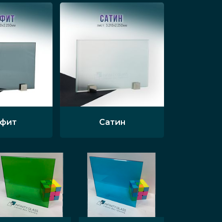
афит
Сатин