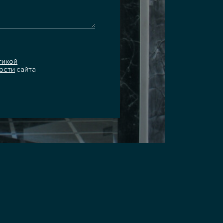
тикой
ости
сайта