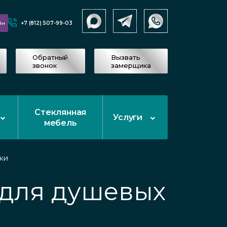
+7 (812) 507-99-03
йн
Обратный
Вызвать
звонок
замерщика
Стеклянная
Услуги
мебель
ки
 для душевых