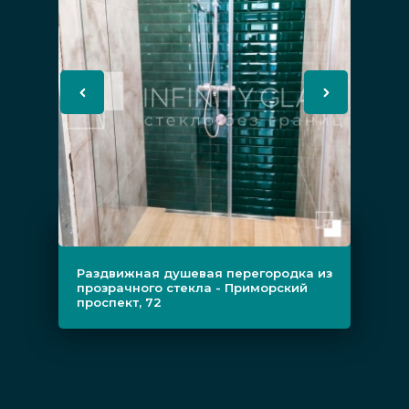
Есть несколько вариаций перегородок,
выполненных из стеклянного полотна,
которые монтируются в нишу ванной,
душевой. Они могут выпускаться
стационарными или включать раздвижные,
распашные элементы, иметь металлический
профиль, в котором фиксируются стеклянные
листы, альтернативно — быть
цельностеклянными, когда между
прозрачными элементами имеются лишь
Раздвижная душевая перегородка из
прозрачного стекла - Приморский
минимальные крепления, не бросающиеся в
проспект, 72
глаза. Также перегородка может являться
угловой или шторкой, устанавливаться в
душевой в пол (поддон) или являться