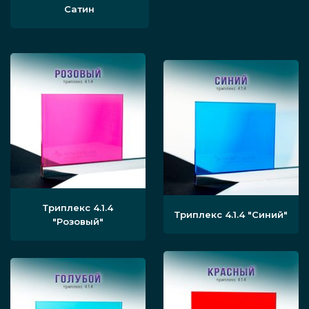
Сатин
чтобы оно пропускало, но рассеивало
свет в душевой, поэтому будет не
видно, что происходит в нише.
Альтернативно его делают полностью
прозрачным или тонированным.
Этапы установки
конструкции
Триплекс 4.1.4
Триплекс 4.1.4
"Синий"
"Розовый"
Сначала стеклянное изделие,
предназначенное для ниши,
доставляется на локацию. Душевая
размечается для дальнейшего