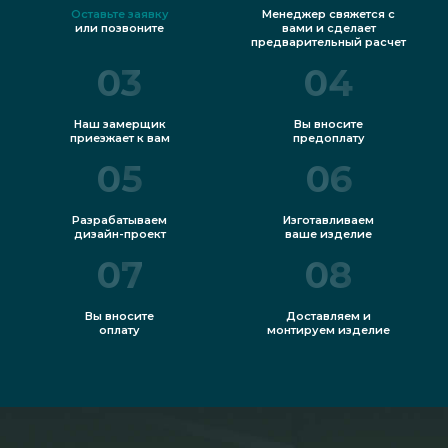
Оставьте заявку
Менеджер свяжется с
межкомнатные перегородки, козырьки и
или позвоните
вами и сделает
предварительный расчет
многое другое. Стабильно высокое качество
03
04
стеклянных конструкций для душевых ниш,
выгодные низкие цены на все товары
Наш замерщик
Вы вносите
приезжает к вам
предоплату
интернет-магазина, большой выбор и
05
06
вариативность, доставка по всей России.
Разрабатываем
Изготавливаем
дизайн-проект
ваше изделие
07
08
Вы вносите
Доставляем и
оплату
монтируем изделие