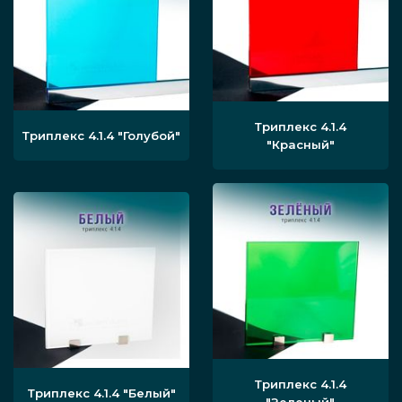
монтажа перегородки с учётом
расположения душа, сантехники. Если
есть проблемы, они устраняются, если
присутствуют неровности —
выравниваются.
Триплекс 4.1.4
Триплекс 4.1.4
"Голубой"
"Красный"
После этого в душевой проделываются
отверстия, в которые устанавливаются
крепления для стеклянных листов
перегородки или профилей. После
этого в нише монтируется само
полотно, плотно фиксируется.
В душевой устанавливаются
дополнительные элементы, как
Триплекс 4.1.4
Триплекс 4.1.4
"Белый"