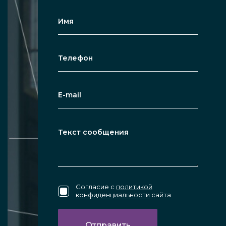
восприниматься больше, чем есть.
Привлекательность. Стеклянные
изделия для душевых ниш могут
сочетаться с самыми разными видами
дизайна, от модерна до классики.
Панель можно органично вписать в
любое помещение.
Лёгкость ухода. Стеклянную
поверхность перегородки для
расположения в нише вашего
душевого помещения можно просто
Согласие с
политикой
конфиденциальности
сайта
протирать влажной губкой или
смоченной в мыльной воде мягкой