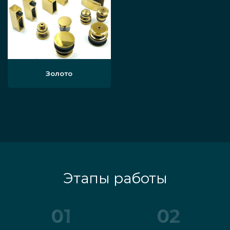
расценки на стеклянные перегородки
для ванных, душевых, иных ниш, но и
дающие возможность создавать под
ключ с нуля уникальные изделия
согласно пожеланиям заказчика.
Золото
Если вы не можете подобрать готовую
перегородку для ограждения душевой
ниши, позвоните нам и уточните, сколько
стоит произвести на заказ требуемую вам
Этапы работы
стеклянную конструкцию, созданную с
учётом индивидуальных пожеланий. Также
01
02
производим зеркала, ограждения для
винтовых и прямых лестниц, двери,