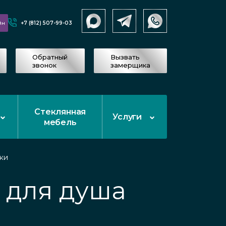
+7 (812) 507-99-03
йн
Обратный
Вызвать
звонок
замерщика
Стеклянная
Услуги
мебель
ки
 для душа