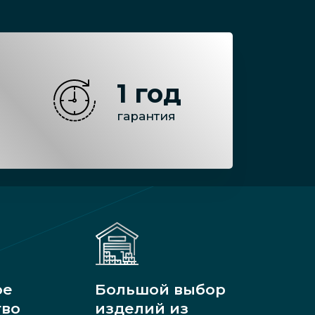
1 год
гарантия
ое
Большой выбор
тво
изделий из