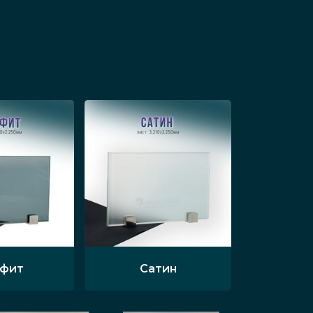
афит
Сатин