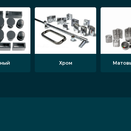
ный
Хром
Матов