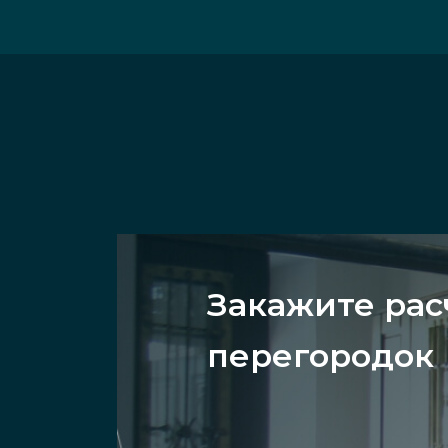
Закажите рас
перегородок