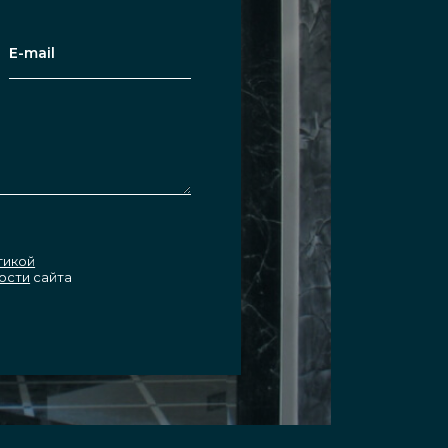
тикой
ости
сайта