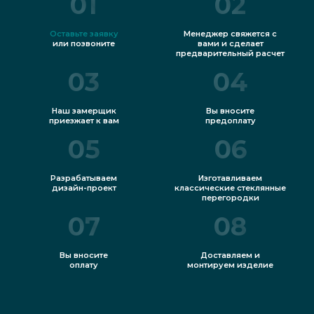
01
02
Оставьте заявку
Менеджер свяжется с
или позвоните
вами и сделает
предварительный расчет
03
04
Наш замерщик
Вы вносите
приезжает к вам
предоплату
05
06
Разрабатываем
Изготавливаем
дизайн-проект
классические стеклянные
перегородки
07
08
Вы вносите
Доставляем и
оплату
монтируем изделие