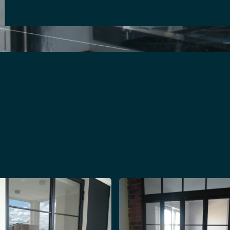
ивать дополнительные источники света.
лянные панели межкомнатного варианта перегор
 изделия лофт не распадаются на мелкие оскол
овке. Мы недорого изготовим для вас стеклянн
ажи с различными видами отделки поверхности п
елия из стекла, которые подчеркнут уникальный
ых стеклянных панелей для перегородок – идеа
он в лофт кабинетах. Качественные системы из с
ации, соответствуют требованиям безопасности
кций