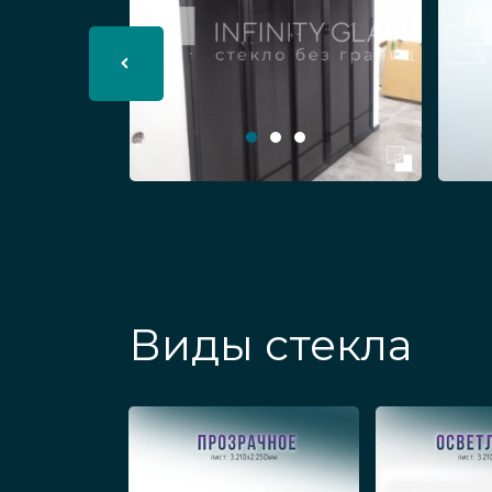
Мы выполняем заказы на стеклянны
лофт с установкой под ключ с разны
С распашными створками из 
для просторных помещений. Т
во входные зоны ресторанов,
Раздвижные, каскадные модел
стеклянные изделия лофт за
максимальный обзор.
Виды стекла
Складные конструкции из сте
проем, отлично зонируют лоф
Статичные перегородки креп
гостиных частных домов.