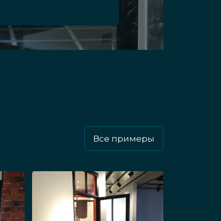
одки обладают высокой
ки. Подобные системы из стекла не
ые интерьерные межкомнатные
од лофт, поможем подобрать
 интерьер, станут его «изюминкой».
льное решение для межкомнатного
текла служат много лет при
Все примеры
.