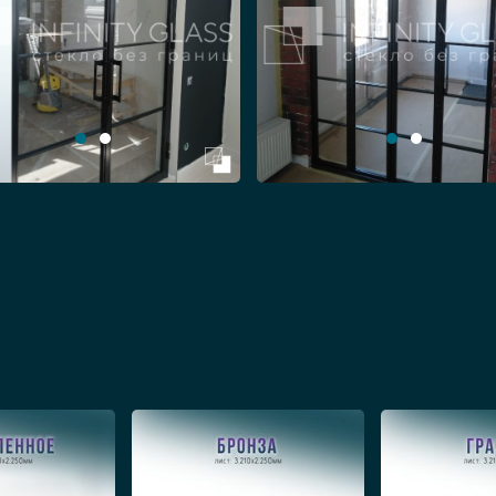
е межкомнатные двери и перегородки, предлаг
ми типами открывания, в том числе:
стекла. Представляют собой классический функ
акие стеклянные изделия из серии лофт заказы
 также они применяются в других публичных мест
и перегородок набирают популярность в кабине
нимают мало места, удобные, данный тип межком
кла. Их полотна собираются как книжка, открыва
т помещения и пространства.
ятся к полу и потолку, являются популярным ме