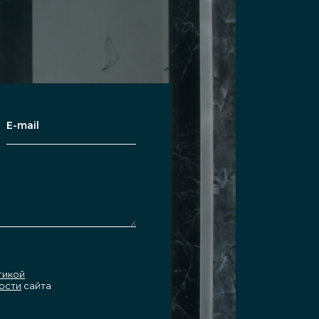
 остекления. Второй вариант
вает хорошую межкомнатную
абин.
равляются с задачей зонирования
легкостью, широкими
 самой компактной площади.
тикой
ежкомнатное помещение
ости
сайта
ользовании данных лофт конструкций