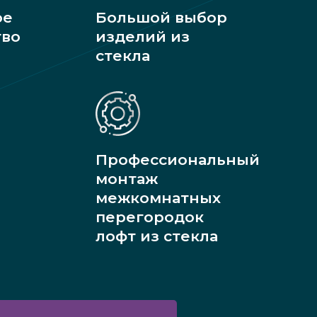
ое
Большой выбор
тво
изделий из
стекла
Профессиональный
монтаж
межкомнатных
перегородок
лофт из стекла