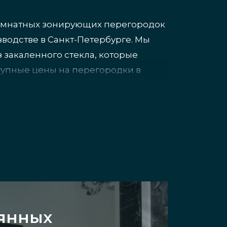
комнатных зонирующих перегородок
водстве в Санкт-Петербурге. Мы
закаленного стекла, которые
упные цены на перегородки в
ет продукции из стекла уже в день
ческом каркасе формата лофт,
кла или без него. Профиль из
нной конструкции loft для
лянных
з каталога RAL, оформлены «под