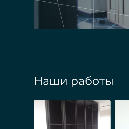
из стекла не нужно устанавл
Важно, что безопасные стек
прочностью, при повреждении
имеют ограничений по устан
двери и перегородки, стелл
оригинальные и красивые изд
Ограждения из особых матов
Наши работы
разделения жилых и рабочих з
соблюдении условий эксплуат
Варианты констру