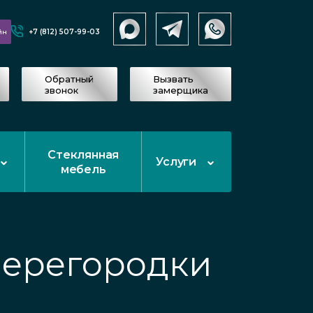
+7 (812) 507-99-03
йн
Обратный
Вызвать
звонок
замерщика
Стеклянная
Услуги
мебель
и
перегородки