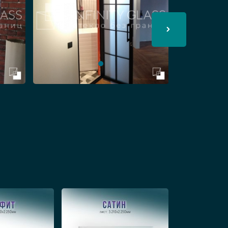
аем купить стильные конструкции
циональный вариант перегородок
вают в качестве межкомнатных стен
ах.
тах, спальнях, гардеробных. Такие
натных систем позволит обеспечить
я полностью весь стеклянный
жкомнатным элементом студий,