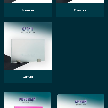
Бронза
Графит
Виды
Применяемые в таких офисных конструкциях
разновидности стекла, даже при типовых
алюминиевых профилях, могут различаться.
Традиционно для перегородок используется
прозрачная разновидность материала, но
может также выбрана матовая, осветлённая,
покрашенная при помощи нанесённой на
наружный слой плёнки или краски,
Сатин
замешанной в массе. На поверхности
перегородки бывают узоры, нанесённые
пескоструйным методом, либо при помощи
метода фотопечати. Различаться у