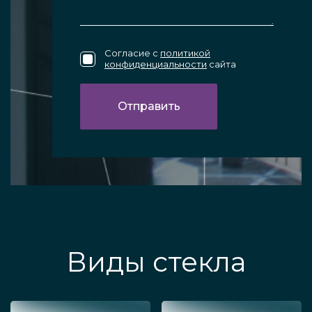
привлекательность, возможность
сочетаемости с любым видом
Согласие с
политикой
конфиденциальности
сайта
помещения, с любым визуальным
дизайном офисного интерьера.
Вы можете купить предназначенные для
офиса долговечные алюминиевые или
стальные перегородки со стеклом напрямую
от производителя, связавшись с нашими
специалистами.
Виды стекла
Особенности конструкции