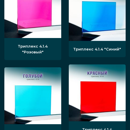
алюминиевых заградительных изделий для
офиса могут и виды стеклянных панелей —
варьируется толщина (обычно от 8 до 12 мм)
или тип — однослойный материал или
триплекс.
Триплекс 4.1.4
Триплекс 4.1.4
"Синий"
"Розовый"
Предлагаем лучшие офисные перегородки,
выполненные из алюминия и закалённого
стекла, осуществляем все работы под ключ,
гарантируем высокое качество на каждом
этапе.
Этапы монтажа
Триплекс 4.1.4