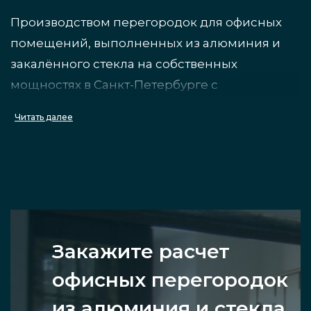
Производством перегородок для офисных
помещений, выполненных из алюминия и
закалённого стекла на собственных
мощностях в Санкт-Петербурге с
индивидуальным дизайном на заказ
Читать далее
занимается компания «Инфинити Гласс».
Преимущества
визуальное расширение пространства
Закажите расчет
офисных помещений за счёт
светопроницаемости стекла;
офисных перегородок
из алюминия и стекла
повышенная прочность, несмотря на