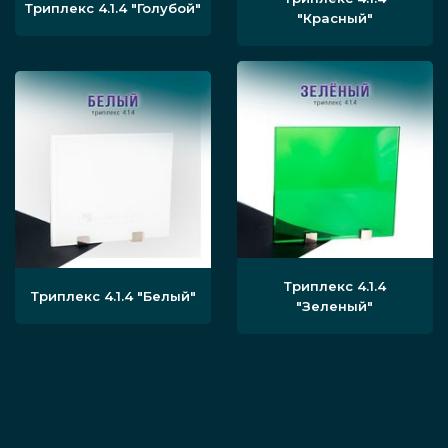
Сначала специалист осуществляется
Триплекс 4.1.4
"Голубой"
"Красный"
разметку пространства в офисе,
отведённого под перегородки.
Если там есть какие-то неровности, что
помешают установке, они
выравниваются, после чего
монтируются фиксирующие профили
и устанавливается каркас из
алюминия.
Триплекс 4.1.4
Триплекс 4.1.4
"Белый"
"Зеленый"
В алюминиевый корпус помещается
специально подготовленное стекло,
после чего собираются
дополнительные элементы фурнитуры