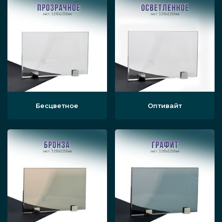
Офисные конструкции подобного типа
сочетают в себе металлический каркас,
выполненный из прочного, но лёгкого
алюминия, в котором зафиксированы панели
из закалённого однослойного или
многослойного стекла. Такая
комбинированная перегородка сочетает в
Бесцветное
Оптивайт
себе отличную светопроницаемость с
повышенной надёжностью — алюминий
позволяет дополнительно упрочнить
стеклянное изделие, сделать его ещё
больше устойчивым к различным видам
внешних воздействий — механическим,
вибрационным и иным.