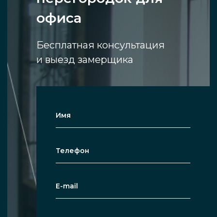
монтажа, не нужно сбора-разбора и вообще
офиса
любых лишних работ. Чаще всего
используются в офисных пространствах, но
Бесплатная консультация
при желании могут применяться в жилых
и выезд замерщика
домах, аналогичных локациях, где нужно
периодически на ходу менять зонирование
без дополнительных работ.
Связавшись с нашими представителями, вы
можете лично узнать, сколько стоят
функциональные мобильные перегородки
для офиса — и как их изготовить и
приобрести.