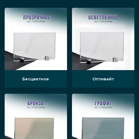
отдельной команде, чтобы отделить
группу, занимающуюся конкретной
задачей.
Перегородка подобного типа может
играть роль ширмы.
Виды
Бесцветное
Оптивайт
Мобильные вариации перегородок могут
различаться по используемому стеклу —
материал может быть матовым, прозрачным,
осветлённым, с нанесённым узором и так
далее. Выбирается изделие, что уместнее
всего в конкретном офисе.