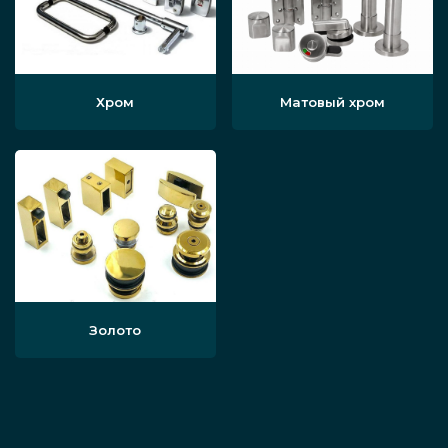
Узнайте у наших консультантов, сколько
стоит изготовленная по вашим параметрам
элегантная прозрачная стеклянная
Хром
Матовый хром
перегородка и другие форматы изделий.
Как сделать заказ
Чтобы сделать заказ на перегородку,
начните со звонка по указанному на
странице телефону или заполните
Золото
специальную форму на сайте.
После этого с вами на связь выйдет
менеджер, он обсудит, какие именно