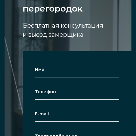
непрозрачных преград, позволить всему
перегородок
помещению быть хорошо
просматриваемым, открытым. В остальном
Бесплатная консультация
они могут обладать любой конструкцией,
и выезд замерщика
иметь в основе различные варианты стекол,
крепиться по-разному и в целом решать
различные задачи в зависимости от нужд и
пожеланий клиента.
Преимущества и
недостатки
Относительным недостатком перегородок,
выполненных из стекла, можно считать то,