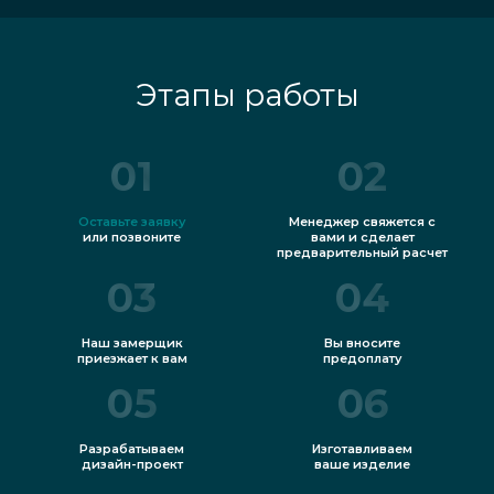
прозрачные конструкции вам нужны,
согласует предварительную цену.
Этапы работы
Далее к вам на объект выедет
замерщик, который уточнит
01
02
параметры стеклянного изделия,
которое будет изготовлено в
Оставьте заявку
Менеджер свяжется с
или позвоните
вами и сделает
дальнейшем.
предварительный расчет
03
04
Специалисты компании приступают к
созданию дизайн-проекта. Когда он
Наш замерщик
Вы вносите
приезжает к вам
предоплату
готов и согласован, начинается
05
06
непосредственное производство.
Разрабатываем
Изготавливаем
После этого специалист компании
дизайн-проект
ваше изделие