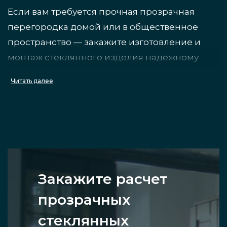
Если вам требуется прочная прозрачная
перегородка домой или в общественное
пространство — закажите изготовление и
монтаж стеклянного изделия надежному
производителю, компании Инфинити Гласс.
Читать далее
Особенности
Такие перегородки отличаются от
аналогичных конструкций тем, что
применяемое в них стеклянное полотно
Закажите расчет
является полностью прозрачным. Это
прозрачных
позволяет, с одной стороны, осуществить
стеклянных
зонирование, с другой, не создавать