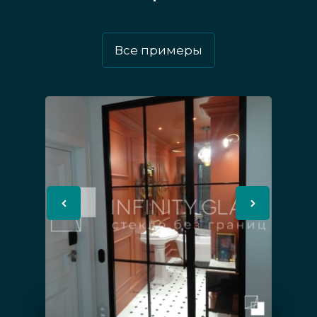
Любые перегородки подобного типа
очень легко монтировать, не менее
Все примеры
легко демонтировать и переносить на
новое место при возникновении такой
необходимости.
Можно подобрать любой нужный
дизайн, не жертвуя общей
прозрачностью, например, нанести на
стекло пескоструйный рисунок или
произвести тонирование в нужный
оттенок.
При необходимости можно выбрать
стёкла, обладающие специальными