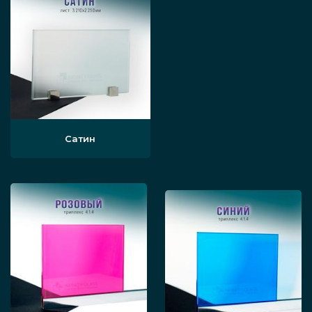
По цельности конструкции. Есть
цельностеклянные перегородки,
состоящие просто из больших листов
прозрачного стекла, которые крепятся
на специальные профили, а есть
каркасные (обычно в алюминиевом
каркасе), которые имеют специальную
Сатин
раму, что чуть уменьшает общую
видимость, но зато увеличивает
суммарную прочность изделия.
Сферы применения
Сфера использования подобных