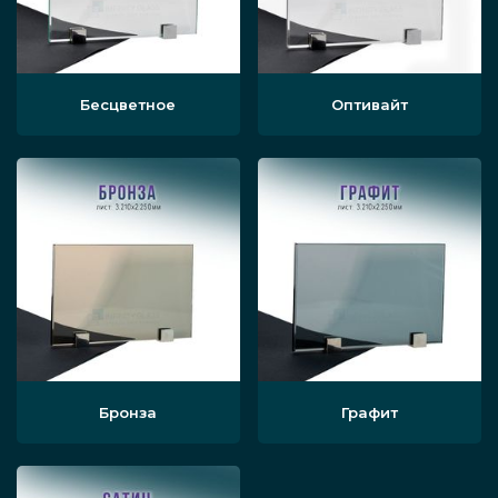
применяемых прозрачных листов.
Обычно это закалённый материал
толщиной от 8 мм, могут
Бесцветное
Оптивайт
использоваться и другие варианты.
По типу конструкции. Существуют
прямые, складные (гармошкой),
раздвижные и распашные
прозрачные перегородки.
По виду мобильности. Выделяют
мобильные (передвижные) и
стационарные прозрачные смарт-
Бронза
Графит
конструкции.