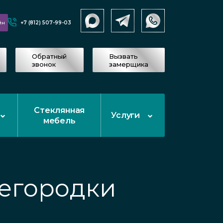
+7 (812) 507-99-03
йн
Обратный
Вызвать
звонок
замерщика
Стеклянная
Услуги
мебель
егородки