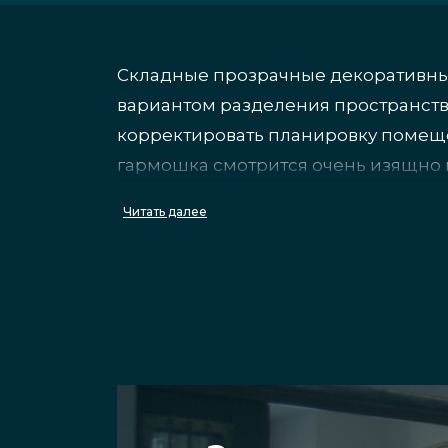
Складные прозрачные декоративны
вариантом разделения пространств
корректировать планировку помеще
гармошка смотрится очень изящно 
Читать далее
Преимущества совр
Специальные стеклянные секции – 
закаленное стекло, которое 
царапается;