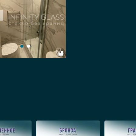
тствуют естественному свету, складные створки
нергию.
оваться складывающиеся 