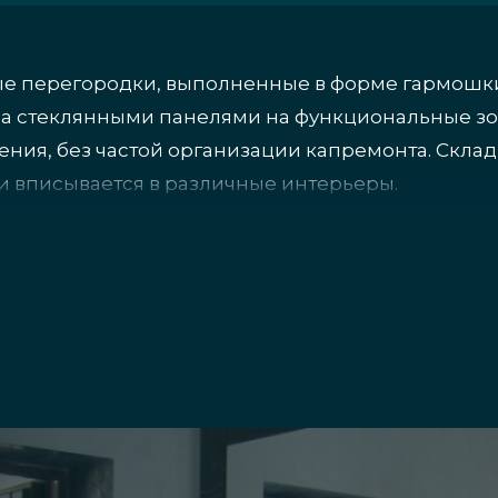
е перегородки, выполненные в форме гармошки
а стеклянными панелями на функциональные зон
ния, без частой организации капремонта. Скла
и вписывается в различные интерьеры.
еменных перегородок из 
практичная конструкция, обладающая комплексо
используют для производства складных моделей 