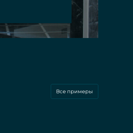
ез стационарные направляющие
ко кг движутся за счет
аправляет маятниковый механизм.
ния всех возможных видов. Под
ы.
пространства, которые
Все примеры