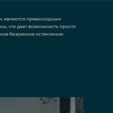
, являются превосходным
ы, что дает возможность просто
дное безрамное остекление-
стекла
м достоинств:
гармошки, ударостойко и даже не