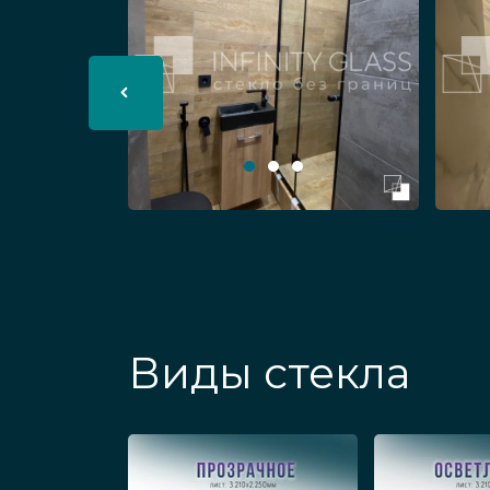
матированные;
с фотопечатью;
изогнутые.
Цельностеклянные панели не препя
рационально расходовать электроэ
Виды стекла
Где могут использ