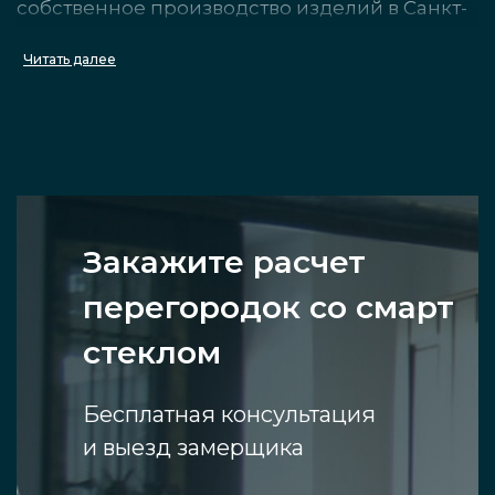
собственное производство изделий в Санкт-
Петербурге, для вас приятные цены и
Читать далее
установка смарт конструкций под ключ.
Помимо перегородок сделаем и установим
другие частые, востребованная продукция из
стекла, например, распашные двери и
ограждения для лестниц.
Закажите расчет
Особенности «умных»
перегородок со смарт
панелей
стеклом
Специальное смарт-стекло, оно же
Бесплатная консультация
электрохромное, имеет способность
и выезд замерщика
полностью изменять степень прозрачный