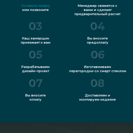
Оставьте заявку
Менеджер свяжется с
или позвоните
вами и сделает
предварительный расчет
Где используются «умные»
03
04
перегородки
Наш замерщик
Вы вносите
приезжает к вам
предоплату
Конструкции и шторы со смарт-стеклом с
05
06
функциональностью, позволяющей
управлять приватностью в помещении, при
Разрабатываем
Изготавливаем
дизайн-проект
перегородки со смарт стеклом
необходимости по нажатию выключить или
07
08
выполнить включение
высокотехнологичного
Вы вносите
Доставляем и
оплату
монтируем изделие
жидкокристаллического дополнительного
smart слоя в стекле перегородке, подходят
для применения в пространствах почти
любого вида. Это жилые дома, квартиры