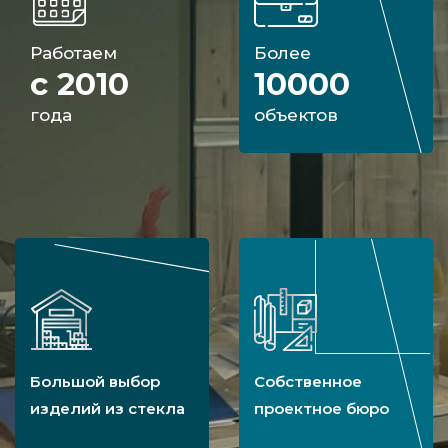
закаленного смарт-стекла, позвоните нам и
узнайте, сколько стоит конструкция с
Работаем
Более
переменной прозрачностью от
с 2010
10000
производителя. Мы находимся на рынке
года
объектов
давно, предлагаем помощь на каждом этапе
производства перегородок и дверей из
стекла, гарантируем исключительное
качество при создании смарт продукта.
Большой выбор
Собственное
изделий из стекла
проектное бюро