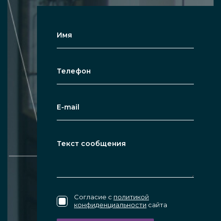
поверхности у полотна. Перегородки могут
становиться различными по
характеристикам и пропускать самый
разный уровень солнечного света под
регулируемым электрическим
напряжением. Степень затемнения смарт
перегородки, которой зонируют помещения,
например, пространства для переговоров,
устанавливается кнопками пульта, также
может применяться сенсорный экран
смартфона. Непрозрачное состояние стекла
(и обратное) создаётся менее чем за секунду
за счёт инновационного решения: из-за
воздействия тока жидкие кристаллы (PDCL) в
Согласие с
политикой
конфиденциальности
сайта
составе тонкой (1-2 миллиметра) плёнки