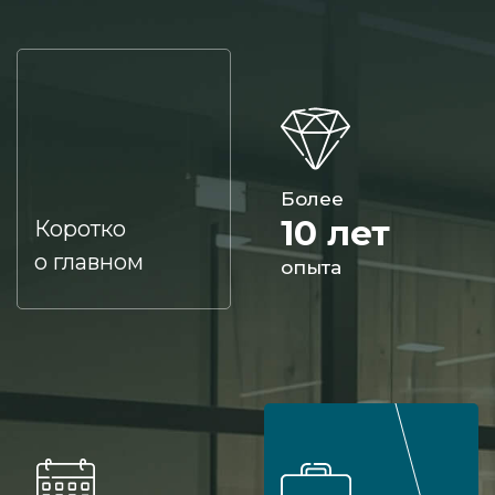
(спальни), офисы (персональные кабинеты и
переговорные), торговые площади и центры.
Это прекрасный продукт, поэтому
популярность технологии в стационарных и
мобильных перегородках в зонировании
областей на разнотипных объектах
Более
неудивительна. Изделия из смарт-стекла
10 лет
Коротко
производят и устанавливают в широком
о главном
опыта
спектре локаций. Функция затемнения
позволяет таким решениям работать как фон
для проекторов, не нужно заказывать
отдельные экраны или транслировать на
стену.
Чтобы купить современные перегородки из