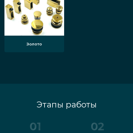
прозрачного материала (М1) на
от 33900 р
пленке The Original Dream Glass
(Испания)
Аналогично предыдущей
вариации, но с осветлённой
от 36400 р
панелью
Золото
Смарт панели, которые состоят
из стекла
Optiwhite/ClearVision/CrystalVision,
от 43600 р
на испанской пленке Super Clear
Dream Glass
Серый или бронзовый вариант
перегородки на оригинальной
от 35800 р
Этапы работы
плёнке
Серый или бронзовый на Super
от 43000 р
01
02
Clear Dream Glass