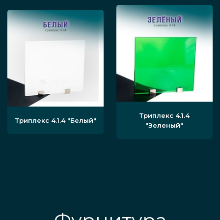
Прочность меньше, но всё равно очень
высокая. При разрушении осколки
также не отделяются.
Изделия из слоёв различной окраски.
Перегородка может быть матовой,
тонированной, иметь художественную
или иную обработку.
Триплекс 4.1.4
Триплекс 4.1.4
"Белый"
"Зеленый"
Технологии изготовления
Заливка. Слои стекол покрываются
жидким полимером, после чего
триплекс обрабатывается