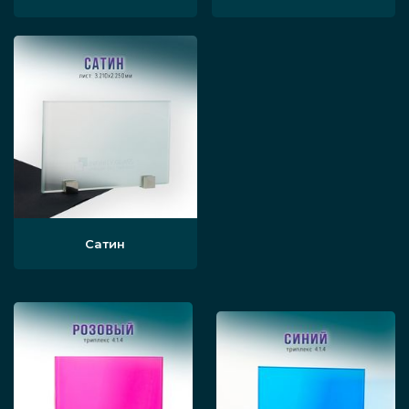
перегородки в 7 раз прочнее, чем
выполненные из обычного стекла.
Простота монтажа и демонтажа. То, что
вы выбрали перегородку, сделанную
из триплекса, никак не повлияет на то,
как она будет монтироваться. Всё точно
так же, как и с обычным стеклом.
Сатин
Очень просто выяснить цены и время
производства стеклянных перегородок из
ударопрочного триплекса, обратившись по
приведённым на нашей странице
телефонам или воспользовавшись