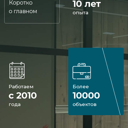
10 лет
Коротко
стекла типа триплекс, вам нужна, вам
о главном
опыта
будет сообщена предварительная
стоимость заказа.
Затем мастер компании выедет для
замеров. Ему можно будет вручить
предоплату. После этого начнётся
процесс дизайна и изготовления
перегородки.
Работаем
Более
Когда изделие из триплекса будет
с 2010
10000
готово, оно будет доставлено,
года
объектов
установлено, только после этого
происходит полный расчёт за
конструкцию, выполненную из стекла.