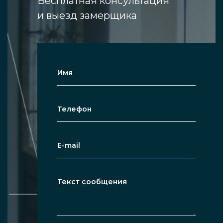
Бесплатная консультация
прочные, способны не поддаваться даже
и выезд замерщика
особо сильном механическому воздействию.
Но если всё же вы умудритесь разрушить
триплекс, он не распадётся на острые
стеклянные фрагменты. Вместо этого всё
пойдёт паутинкой, оставшись безопасным
для человека, отдельные кусочки
вываливаться из перегородки не будут.
Данный материал используется практически
во всех ситуациях, когда аналогично
применяется обычное стекло, он может
подлежать аналогичной обработке или
обладать схожими декоративными
свойствами.