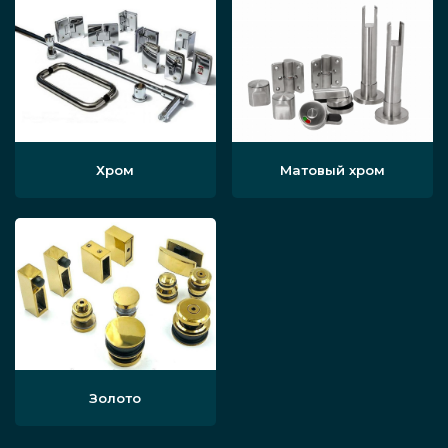
Плёнки типа SentryGlas или Eva. Очень
похожая методика, но не требуется
тщательной очистки стекла. Разница
преимущественно заключается в
технологических процессах, для
конечного пользователя сильного
Хром
Матовый хром
различия нет.
Сферы применения
Перегородки на винтовых и других
лестницах.
Золото
Стеклянные ограждения для