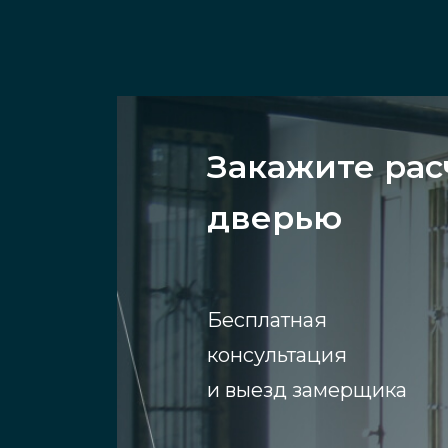
Закажите рас
дверью
Бесплатная
консультация
и выезд замерщика