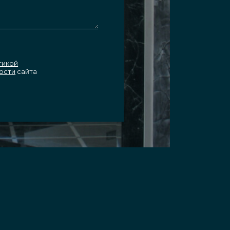
тикой
ости
сайта