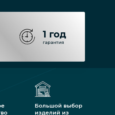
1 год
гарантия
ое
Большой выбор
тво
изделий из