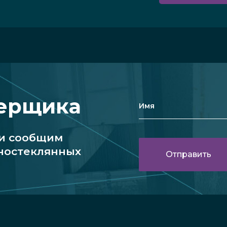
мерщика
 и сообщим
ностеклянных