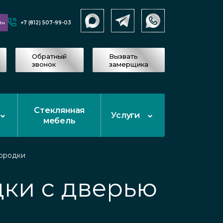
+7 (812) 507-99-03
йн
Обратный
Вызвать
звонок
замерщика
Стеклянная
Услуги
мебель
ородки
ки с дверью