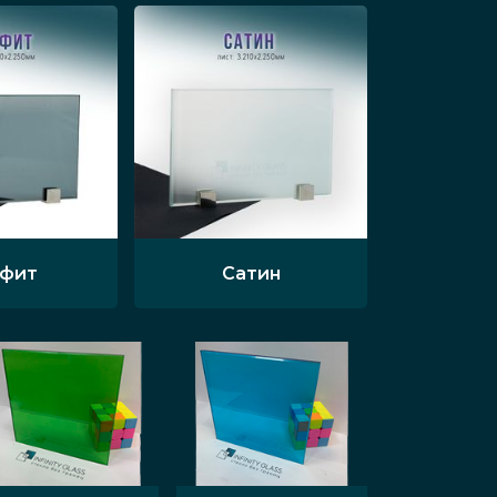
афит
Сатин