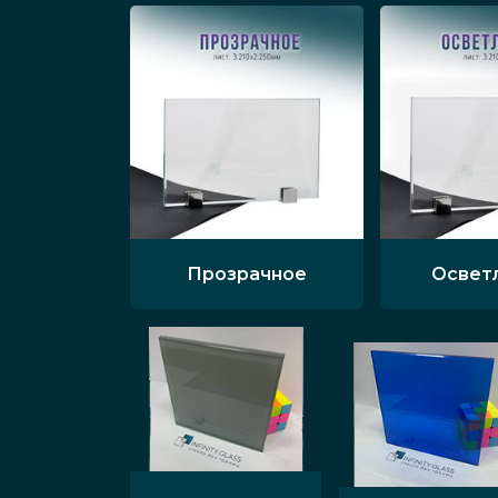
Прозрачное
Освет