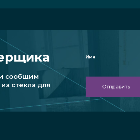
мерщика
 и сообщим
из стекла для