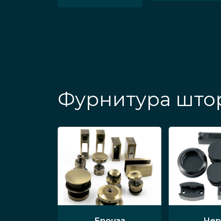
Фурнитура штор
Бронза
Чер