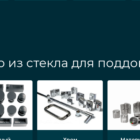
 из стекла для поддо
ный
Хром
Матов