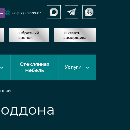
+7 (812) 507-99-03
йн
Обратный
Вызвать
звонок
замерщика
Стеклянная
Услуги
мебель
анной
поддона