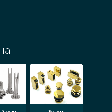
на
ый хром
Золото