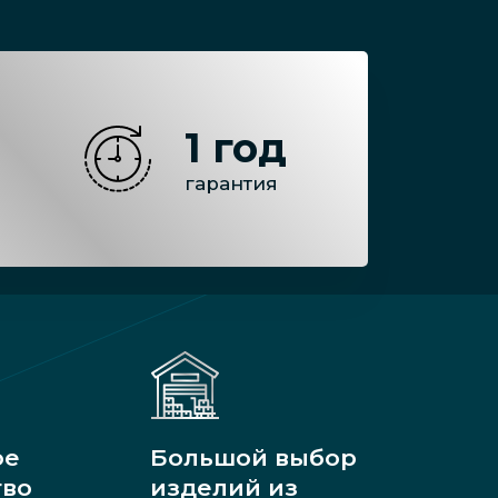
1 год
гарантия
ое
Большой выбор
тво
изделий из