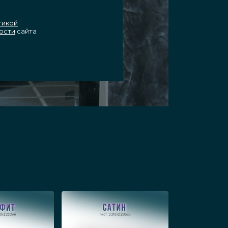
тикой
ости
сайта