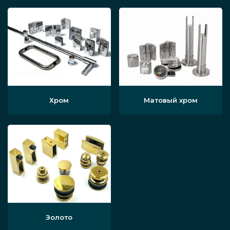
открывания.
Производим функциональные кубы,
стеллажи, витрины, роллеты, козырьки
и навесы, светопроницаемые
стеклянные части крыши, фасады
домов из простого, цветного,
Хром
Матовый хром
матированного, окрашенного стекла,
экраны и стены с различными
эффектами, способные преобразить
любое пространство. Элементы могут
изготавливаться в виде кубиков,
кирпичиков, плоских, рельефных
стеклянных панелей. При
необходимости мы выполним
Золото