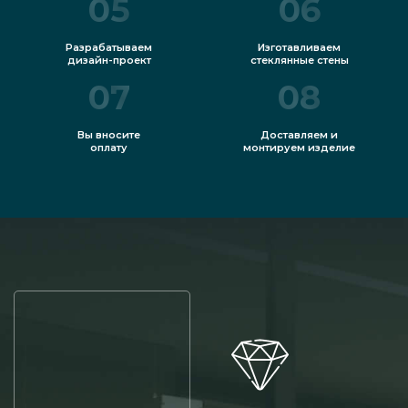
05
06
Обычные стены на
Разрабатываем
Изготавливаем
каркасе из
от 2800
дизайн-проект
стеклянные стены
алюминия для
руб./ м2
07
08
внутренней
установки
Вы вносите
Доставляем и
оплату
монтируем изделие
от 5400
Из цельного стекла
руб./ м2
Стеклянные панели
от 3400
раздвижного типа
руб./ м2
Устойчивые к
от 3800
возгоранию
кв. м
руб./ м2
Межкомнатные
стены с
от 14900 за
декоративным
шт.
эффектом