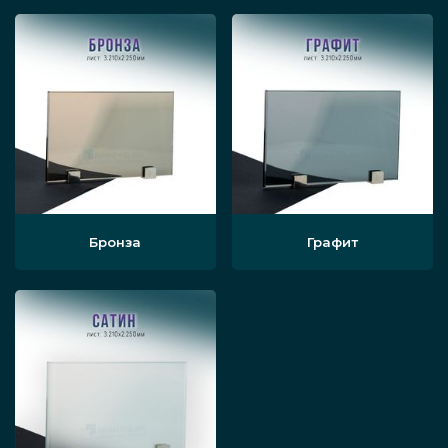
острых осколков. На их гладкой
поверхности почти не задерживаются
загрязнения.
Возможность использования разных
вариантов отделки и декора
стеклянных ограждений. При
создании таких видов стен в
Бронза
Графит
комбинации со стеклом часто
применяются различные материалы,
например, дерево, нержавеющая
сталь и другие металлы.
Быстрое время возведения. Монтаж
производится без бетонного или