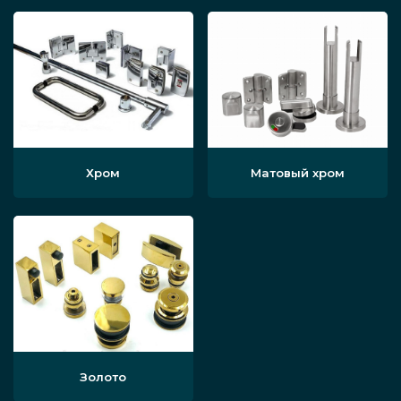
Хром
Матовый хром
Золото