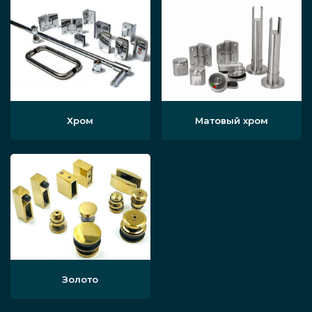
Хром
Матовый хром
Золото