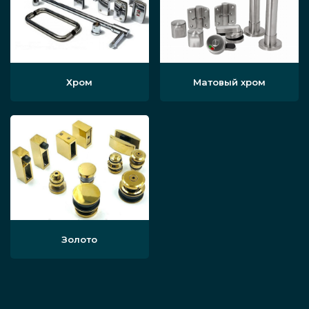
Обратитесь к нам и узнайте, сколько будет
стоить узкое настенное или напольное
Хром
Матовый хром
зеркало с доставкой и установкой под ключ.
Нашим клиентам гарантированы лояльные
цены!
Почему заказчики
обращаются к нам
Золото
Высокое качество работ. Компания
«Инфинити-Гласс» имеет собственное
современное производство