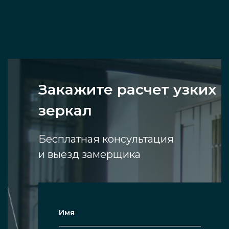
купить конструкцию нужной формы и
размера по лояльной цене. В компании
«Инфинити-Гласс» Вам предложат
оптимальное решение!
Виды интерьерных узких
Закажите расчет узких
зеркал
зеркал
Бесплатная консультация
По размеру изделие может быть
и выезд замерщика
компактным, среднеразмерным,
большим и в полный рост.
В зависимости от наличия и материала
рамы зеркала – рамная и безрамная