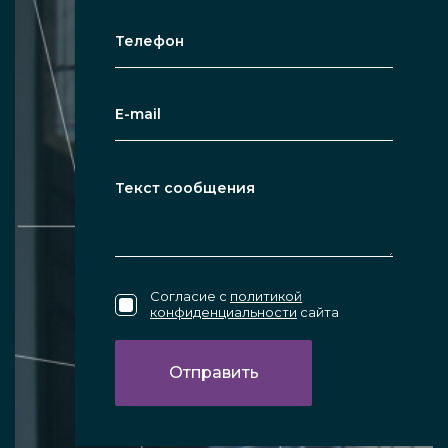
узкая конструкция с фацетом, пластик,
металл, дерево.
По материалу покрытия - серебро,
алюминий, титан, золото и др.
По месту установки – настенное,
напольное узкое зеркало.
По наличию дополнительных опций –
подсветка, увеличение, а также
Согласие с
политикой
конфиденциальности
сайта
различные другие дополнения.
Особенности интерьерной