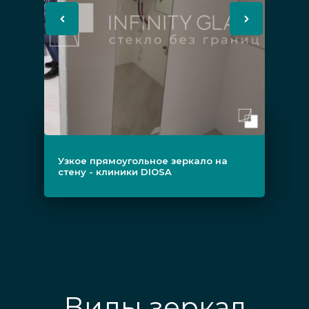
на одной из стен она зрительно
кажется больше по длине.
Небольшой размер узкого
прямоугольного изделия позволяет
разместить его при минимуме
свободного места, например, его
можно установить над мебелью.
Узкое прямоугольное зеркало на
стену - клиники DIOSA
Узкое стильное зеркало - это отличное
дизайнерское решение, которое
рекомендуют выбирать практически
любой стиль интерьера.
Виды зеркал