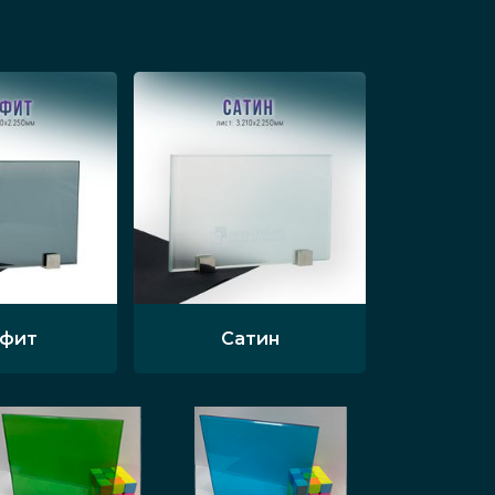
афит
Сатин