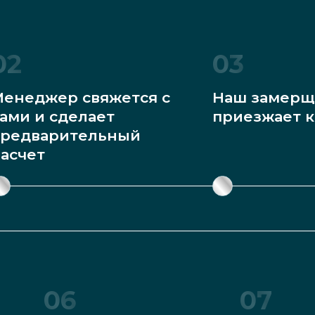
02
03
енеджер свяжется с
Наш замерщ
ами и сделает
приезжает к
редварительный
асчет
06
07