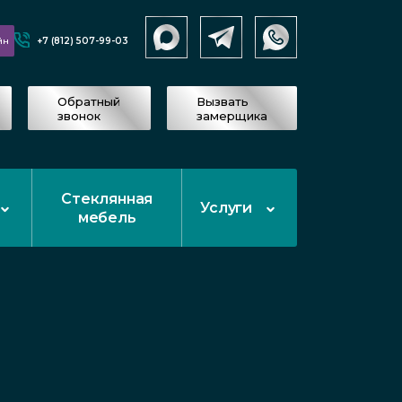
+7 (812) 507-99-03
йн
Обратный
Вызвать
звонок
замерщика
Стеклянная
Услуги
мебель