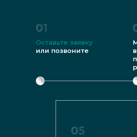
01
Оставьте заявку
М
или позвоните
в
п
р
05