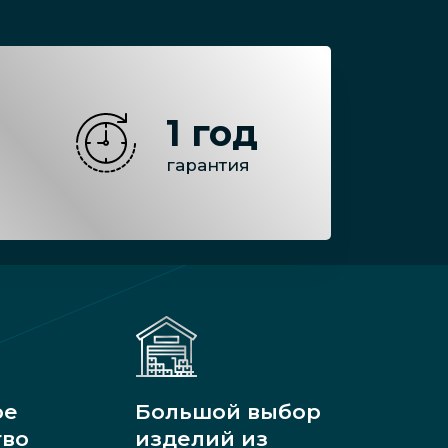
1 год
гарантия
ое
Большой выбор
тво
изделий из