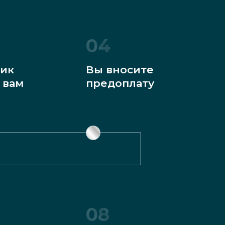
04
ик
Вы вносите
 вам
предоплату
08