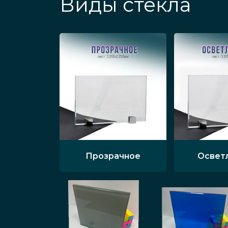
Виды стекла
Прозрачное
Освет