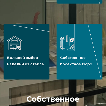
Многообразие витражей нашей компании не
ограничивается только лишь стилистикой
Тиффани. Вы можете заказать и создать
обилие альтернативных вариантов, идеально
подходящих под конкретное помещение, а
также в принципе богатый выбор изделий из
стекла. Попробуйте наши услуги и узнайте,
Большой выбор
Собственное
почему нам доверяет такое большое
изделий из стекла
проектное бюро
количество клиентов. Надеемся уже скоро
увидеть вас в их числе.
Собственное