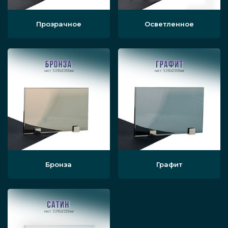
посоветуют, как лучше интегрировать
Прозрачное
Осветленное
подобный витраж в ваши помещения, чтобы
это смотрелось органично, сочеталось по
цветовой гамме и тематике.
Последовательность
изготовления
Процесс производства изделий а-ля
Тиффани может несколько варьироваться в
Бронза
Графит
зависимости от нюансов конкретного заказа,
но в общем виде всё происходит так.
Дизайнеры создают эскиз в