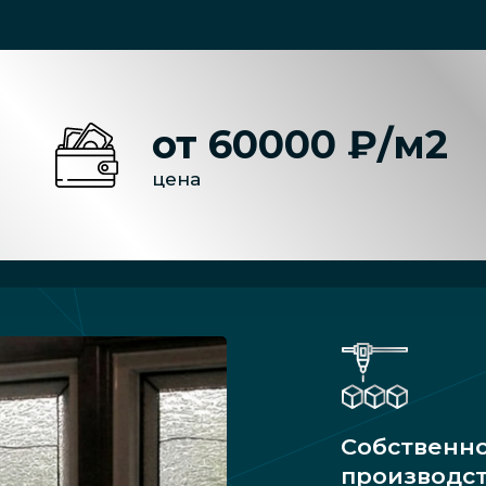
от 60000 ₽/м2
цена
Собственн
производс