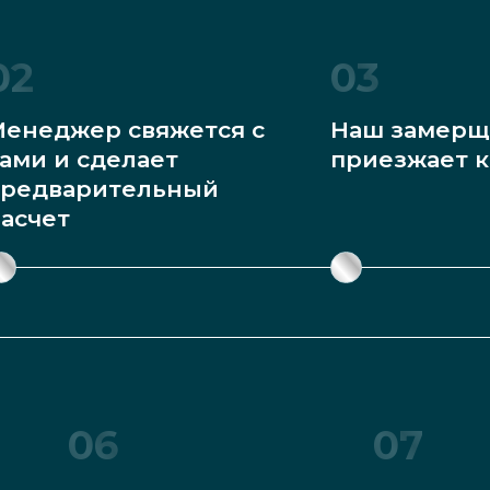
02
03
енеджер свяжется с
Наш замерщ
ами и сделает
приезжает к
редварительный
асчет
06
07