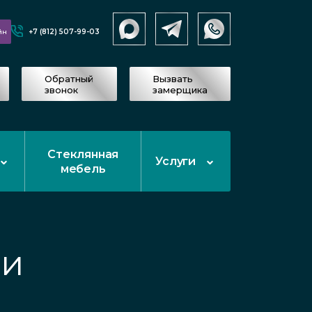
+7 (812) 507-99-03
йн
Обратный
Вызвать
звонок
замерщика
Стеклянная
Услуги
мебель
жи