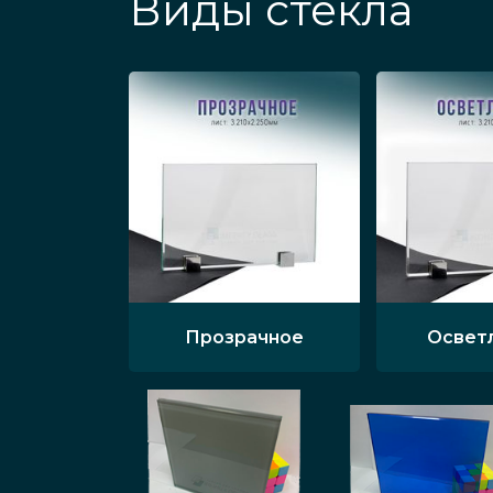
Виды стекла
Прозрачное
Освет