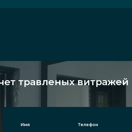
чет травленых витражей