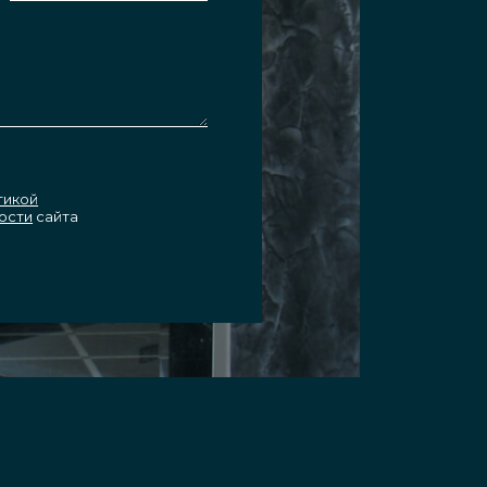
тикой
ости
сайта