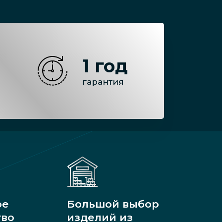
1 год
гарантия
ое
Большой выбор
тво
изделий из