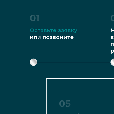
01
Оставьте заявку
М
или позвоните
в
п
р
05