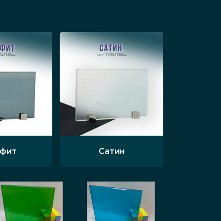
афит
Сатин