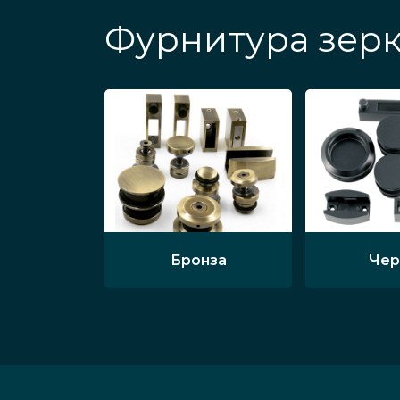
Фурнитура зерк
Бронза
Чер