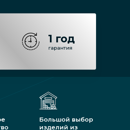
1 год
гарантия
ое
Большой выбор
тво
изделий из