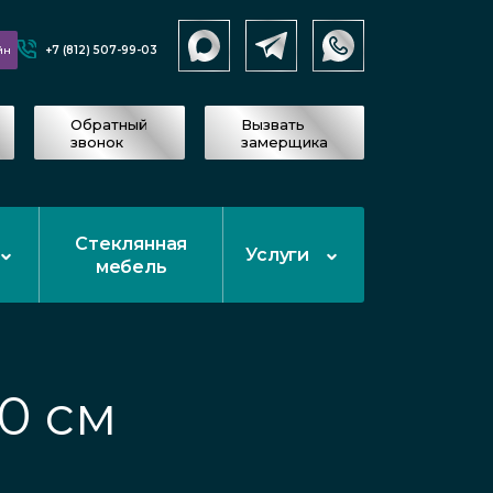
+7 (812) 507-99-03
йн
Обратный
Вызвать
звонок
замерщика
Стеклянная
Услуги
мебель
0 см