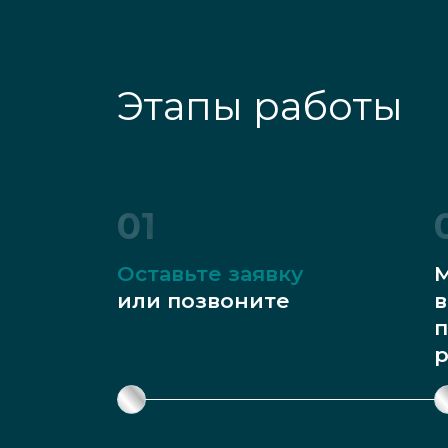
Этапы работы
01
Оставьте заявку
М
или позвоните
в
п
р