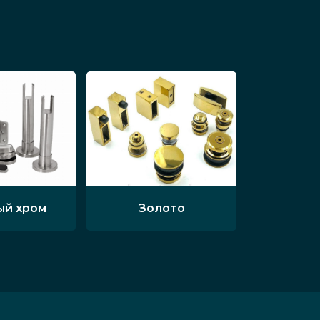
ый хром
Золото