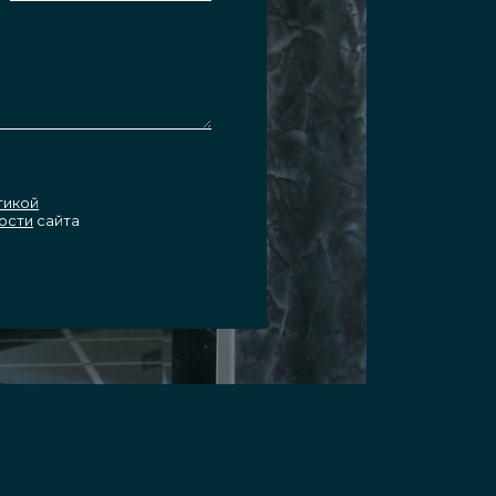
тикой
ости
сайта