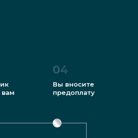
04
ик
Вы вносите
 вам
предоплату