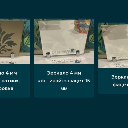
о 4 мм
Зеркало 4 мм
Зерка
 сатин»,
«оптивайт» фацет 15
фацет
ровка
мм