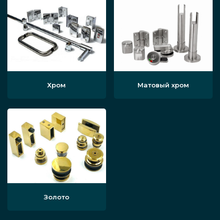
Хром
Матовый хром
Золото