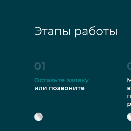
Этапы работы
01
Оставьте заявку
М
или позвоните
в
п
р