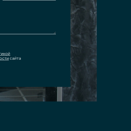
тикой
ости
сайта