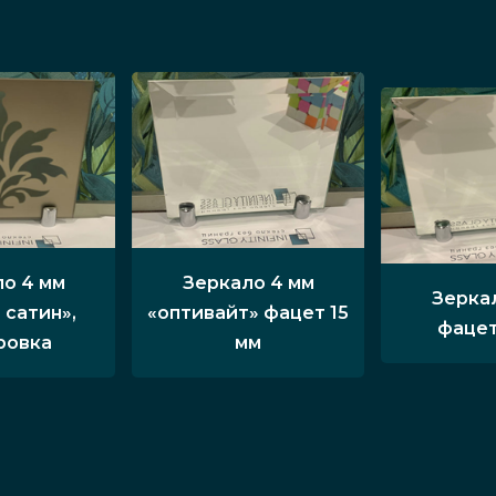
о 4 мм
Зеркало 4 мм
Зерка
 сатин»,
«оптивайт» фацет 15
фацет
ровка
мм