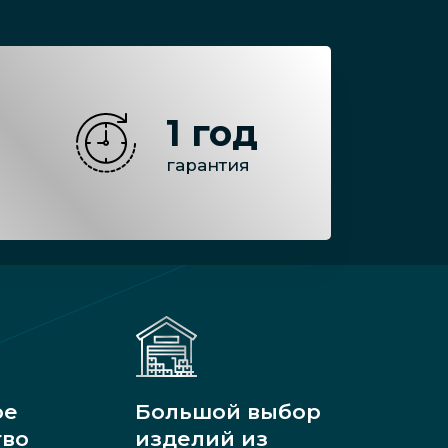
1 год
гарантия
ое
Большой выбор
тво
изделий из