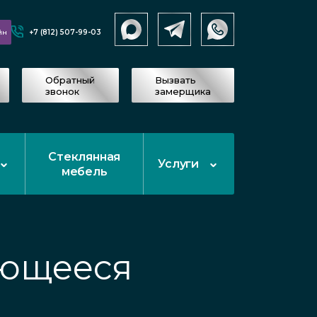
+7 (812) 507-99-03
йн
Обратный
Вызвать
звонок
замерщика
Стеклянная
Услуги
мебель
ьющееся