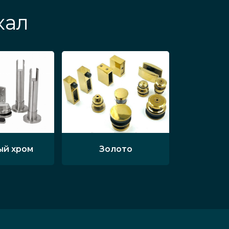
кал
ый хром
Золото