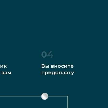
04
ик
Вы вносите
 вам
предоплату