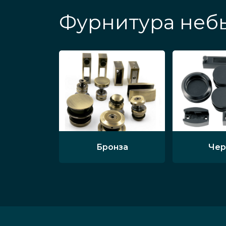
Фурнитура неб
Бронза
Чер