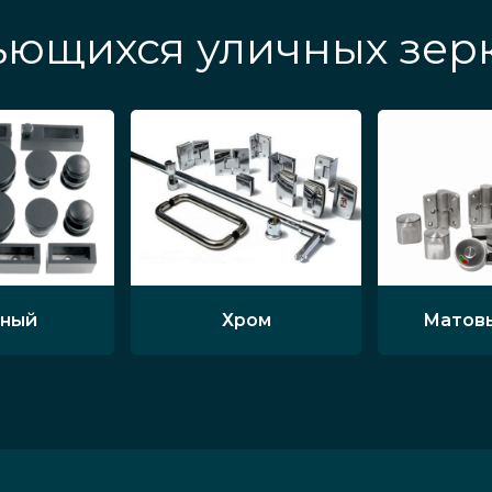
ьющихся уличных зер
ный
Хром
Матов