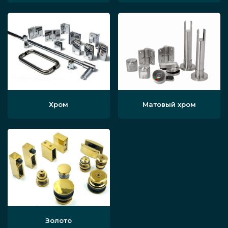
Хром
Матовый хром
Золото