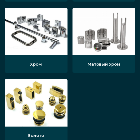
Хром
Матовый хром
Золото