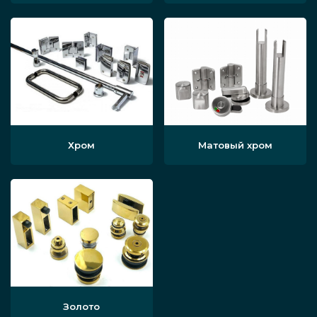
Хром
Матовый хром
Золото