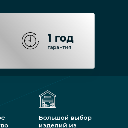
1 год
гарантия
ое
Большой выбор
тво
изделий из