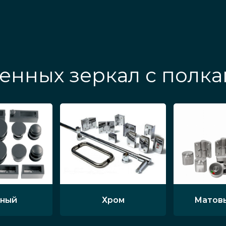
енных зеркал с полка
ный
Хром
Матов