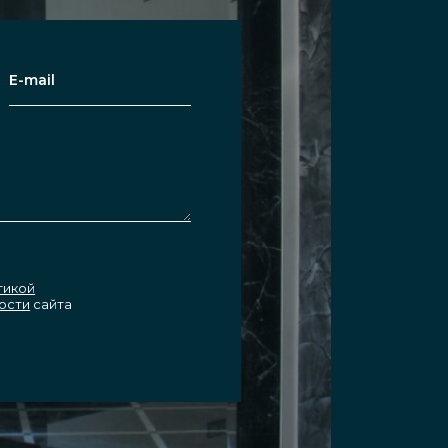
тикой
ости
сайта