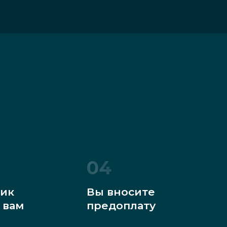
04
ик
Вы вносите
 вам
предоплату