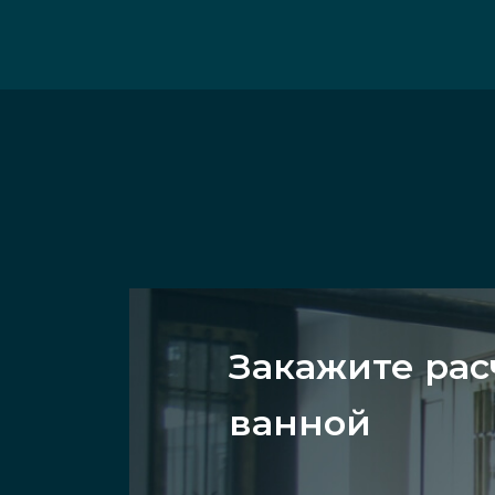
Закажите рас
ванной