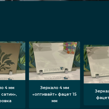
о 4 мм
Зеркало 4 мм
Зерка
 сатин»,
«оптивайт» фацет 15
фацет
ровка
мм