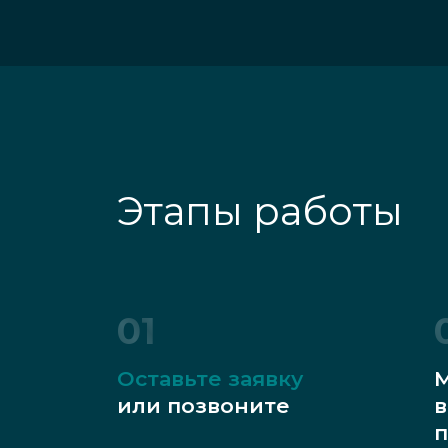
Этапы работы
01
Оставьте заявку
М
или позвоните
в
п