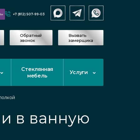
+7 (812) 507-99-03
йн
Обратный
Вызвать
звонок
замерщика
Стеклянная
Услуги
мебель
полкой
ми в ванную