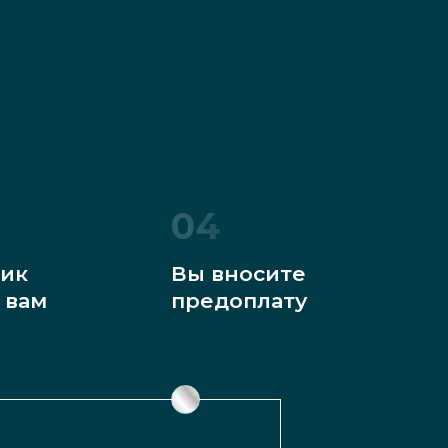
04
ик
Вы вносите
 вам
предоплату