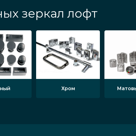
ых зеркал лофт
ный
Хром
Матов