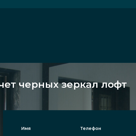
чет черных зеркал лофт