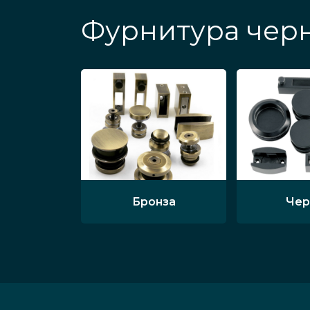
Фурнитура черн
Бронза
Чер