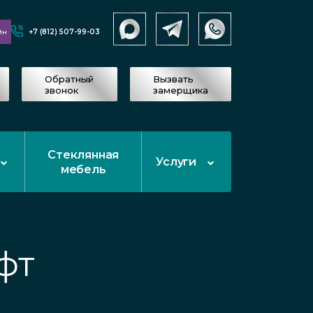
+7 (812) 507-99-03
йн
Обратный
Вызвать
звонок
замерщика
Стеклянная
Услуги
мебель
фт