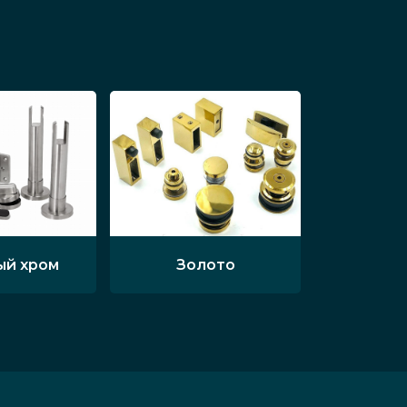
ый хром
Золото