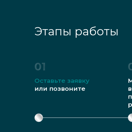
Этапы работы
01
Оставьте заявку
М
или позвоните
в
п
р