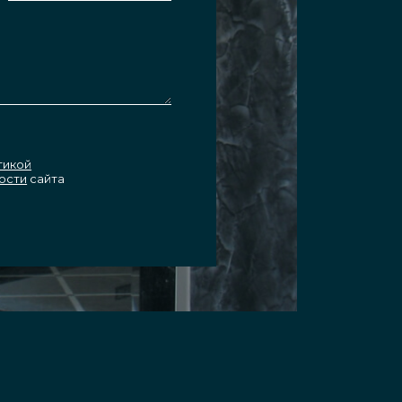
тикой
ости
сайта