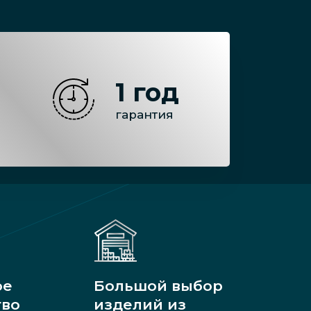
1 год
гарантия
ое
Большой выбор
тво
изделий из