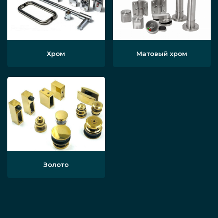
Хром
Матовый хром
Золото