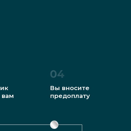
04
ик
Вы вносите
 вам
предоплату