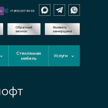
+7 (812) 507-99-03
йн
Обратный
Вызвать
звонок
замерщика
Стеклянная
Услуги
мебель
лофт