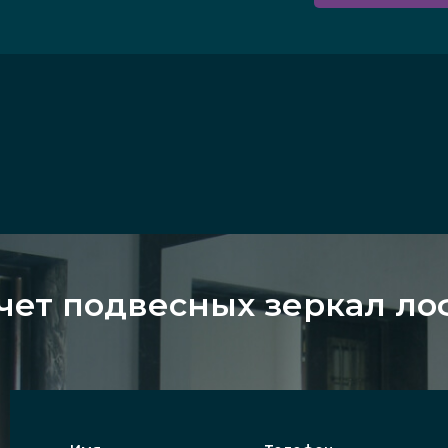
чет подвесных зеркал ло