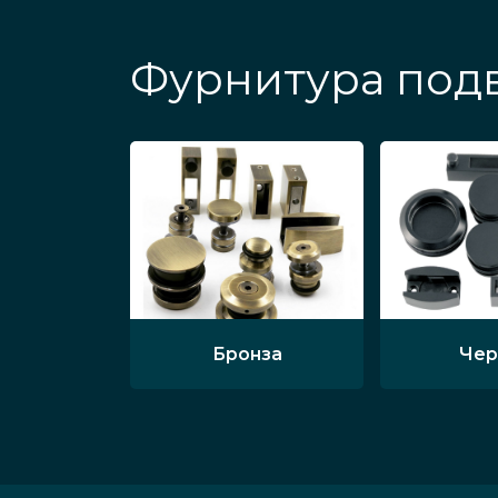
Фурнитура подв
Бронза
Чер