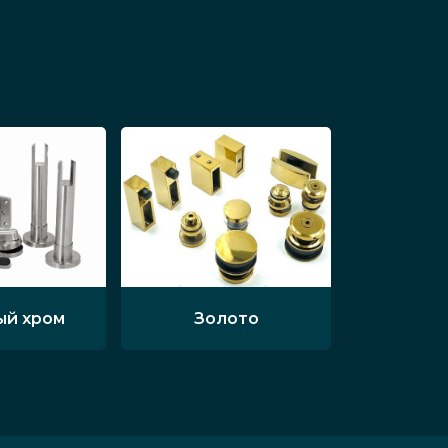
ый хром
Золото