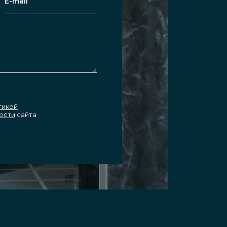
тикой
ости
сайта