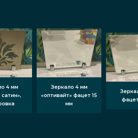
о 4 мм
Зеркало 4 мм
Зерка
 сатин»,
«оптивайт» фацет 15
фацет
ровка
мм