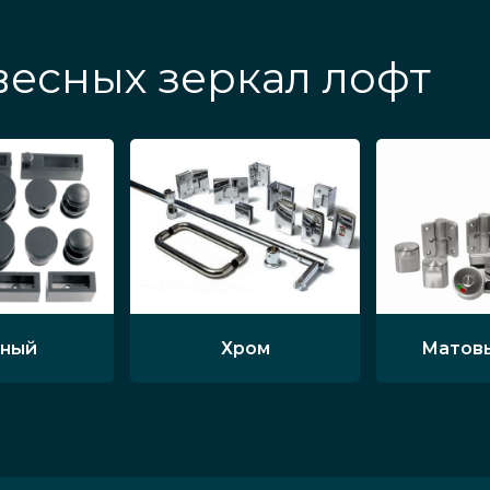
есных зеркал лофт
ный
Хром
Матов