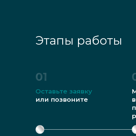
Этапы работы
01
Оставьте заявку
М
или позвоните
в
п
р