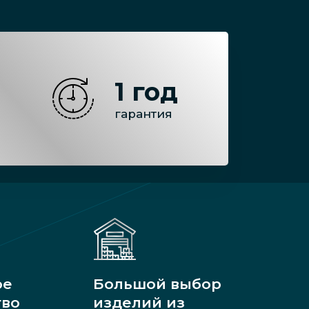
1 год
гарантия
ое
Большой выбор
тво
изделий из