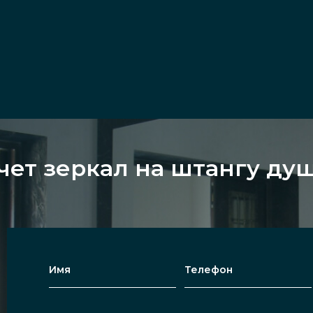
чет зеркал на штангу ду