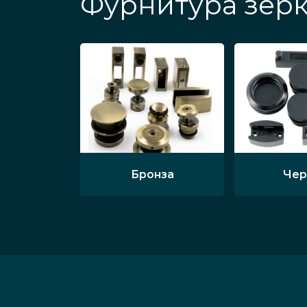
Фурнитура зерк
Бронза
Чер