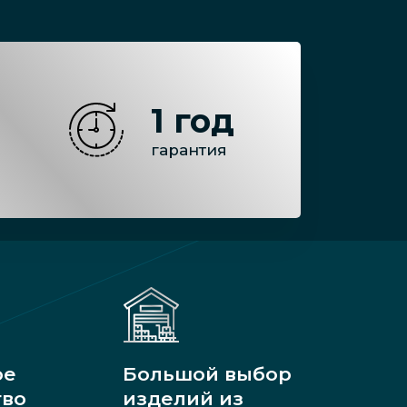
1 год
гарантия
ое
Большой выбор
тво
изделий из