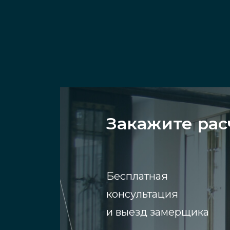
Закажите рас
Бесплатная
консультация
и выезд замерщика