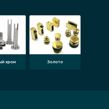
ый хром
Золото