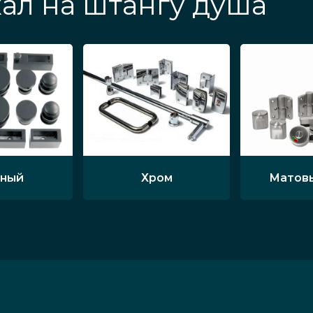
ал на штангу душа
ный
Хром
Матов