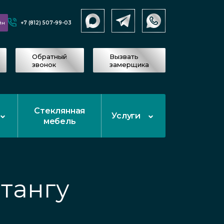
+7 (812) 507-99-03
йн
Обратный
Вызвать
звонок
замерщика
Стеклянная
Услуги
мебель
тангу