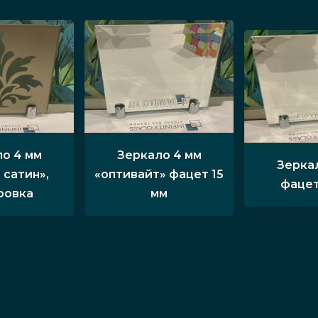
о 4 мм
Зеркало 4 мм
Зерка
 сатин»,
«оптивайт» фацет 15
фацет
ровка
мм