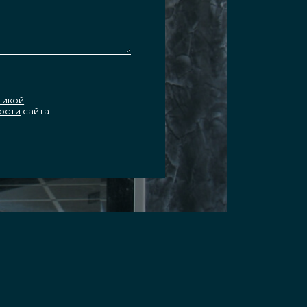
тикой
ости
сайта