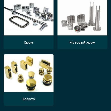
Хром
Матовый хром
Золото