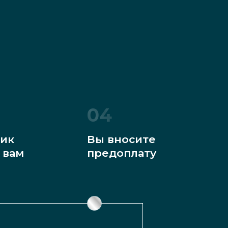
04
ик
Вы вносите
 вам
предоплату