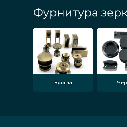
Фурнитура зерк
Бронза
Чер