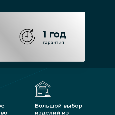
1 год
гарантия
ое
Большой выбор
тво
изделий из