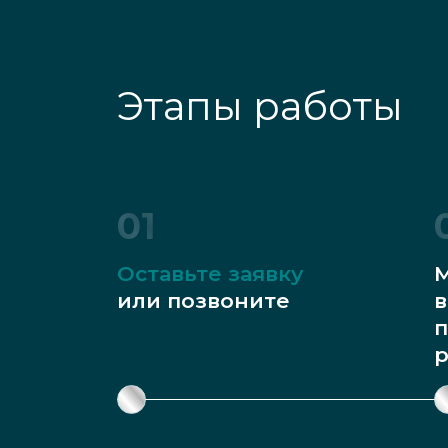
Этапы работы
01
Оставьте заявку
М
или позвоните
в
п
р