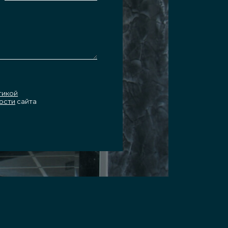
тикой
ости
сайта