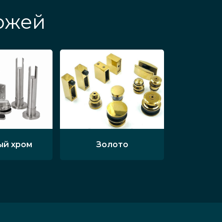
хожей
ый хром
Золото