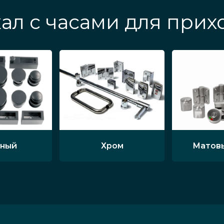
ал с часами для при
ный
Хром
Матов