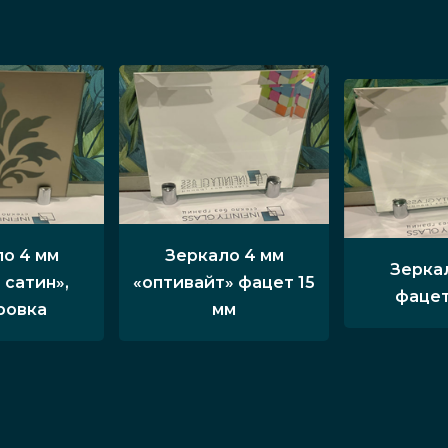
о 4 мм
Зеркало 4 мм
Зерка
 сатин»,
«оптивайт» фацет 15
фацет
ровка
мм