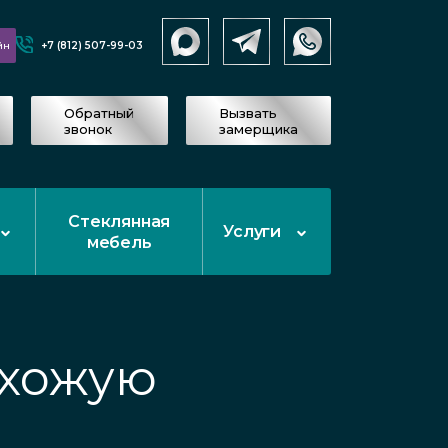
+7 (812) 507-99-03
йн
Обратный
Вызвать
звонок
замерщика
Стеклянная
Услуги
мебель
ихожую