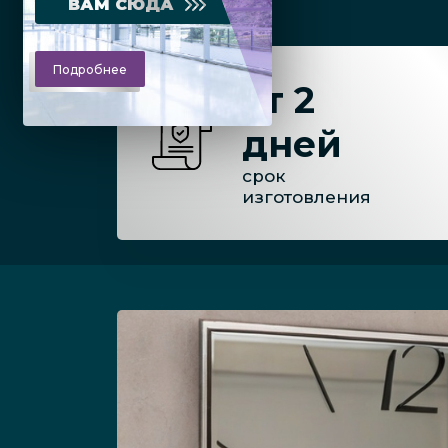
ВАМ СЮДА
Подробнее
от 2
дней
срок
изготовления