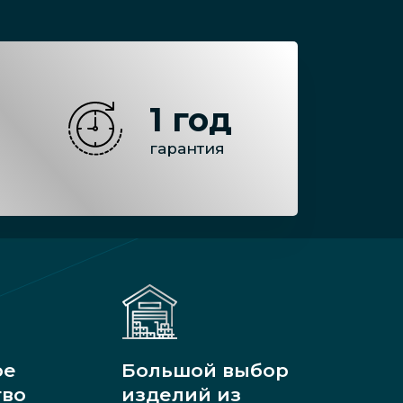
1 год
гарантия
ое
Большой выбор
тво
изделий из