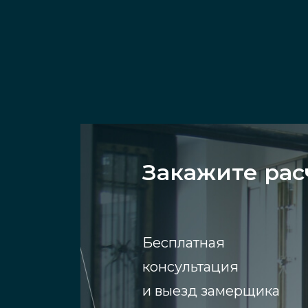
Закажите рас
Бесплатная
консультация
и выезд замерщика