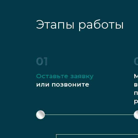
Этапы работы
01
Оставьте заявку
М
или позвоните
в
п
р