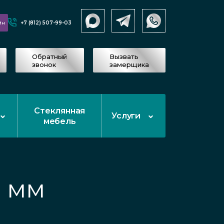
+7 (812) 507-99-03
йн
Обратный
Вызвать
звонок
замерщика
Стеклянная
Услуги
мебель
5 мм