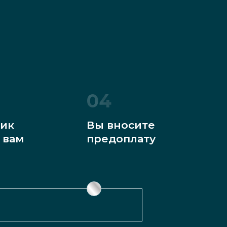
04
ик
Вы вносите
 вам
предоплату