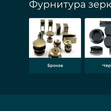
Фурнитура зерк
Бронза
Чер