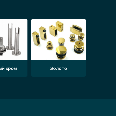
ый хром
Золото