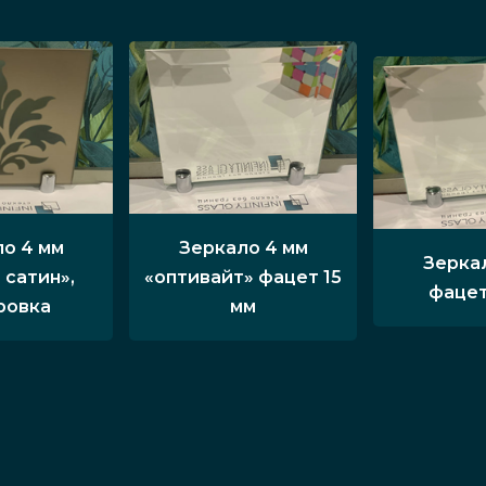
о 4 мм
Зеркало 4 мм
Зерка
 сатин»,
«оптивайт» фацет 15
фацет
ровка
мм