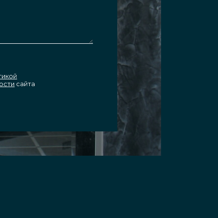
тикой
ости
сайта